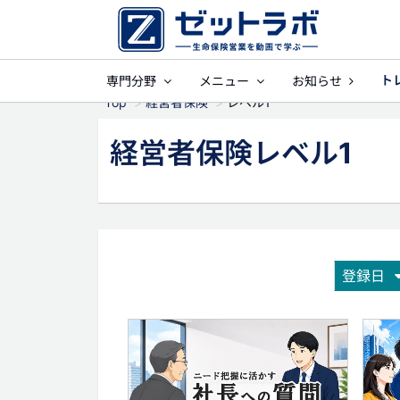
ト
専門分野
メニュー
お知らせ
事業保障
就業
Top
経営者保険
レベル1
経営者保険レベル1
登録日