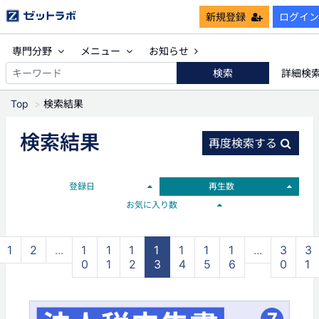
新規登録
ログイン
専門分野
メニュー
お知らせ
検索
詳細検
Top
検索結果
検索結果
再度検索する
登録日
再生数
お気に入り数
1
2
...
1
1
1
1
1
1
1
...
3
3
0
1
2
3
4
5
6
0
1