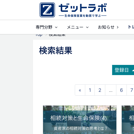
ト
専門分野
メニュー
お知らせ
事業保障
就業不
Top
検索結果
検索結果
登録日
«
1
2
...
6
7