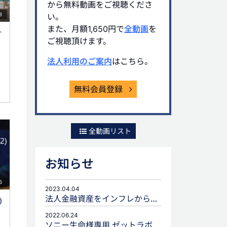
から無料動画をご視聴くださ
8
い。
また、月額1,650円で
全動画
を
オ
ご視聴頂けます。
法人利用のご案内
はこちら。
無料会員登録
全動画リスト
お知らせ
6
2023.04.04
法人金融資産をインフレから守るための生命保険活用
)
2022.06.24
ソニー生命様専用 ゼットラボforLIFEPLANNERのご案内