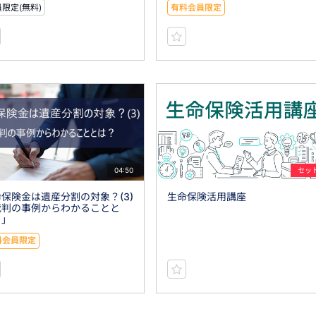
限定(無料)
有料会員限定
04:50
セッ
保険金は遺産分割の対象？(3)
生命保険活用講座
裁判の事例からわかることと
？」
料会員限定