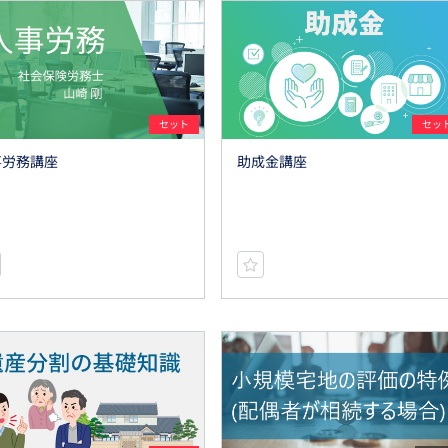
セット
セッ
事労務講座
助成金講座