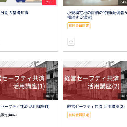
セット
04:4
産分割の基礎知識
小規模宅地の評価の特例(配偶者
相続する場合)
有料会員限定
04:10
06:0
セーフティ共済 活用講座(1)
経営セーフティ共済 活用講座(2)
限定(無料)
有料会員限定