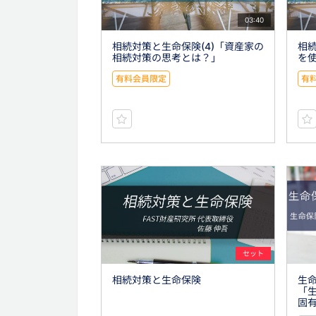
03:40
相続対策と生命保険(4)「資産家の
相続
相続対策の思考とは？」
を
有料会員限定
有
セット
相続対策と生命保険
生命
「
固