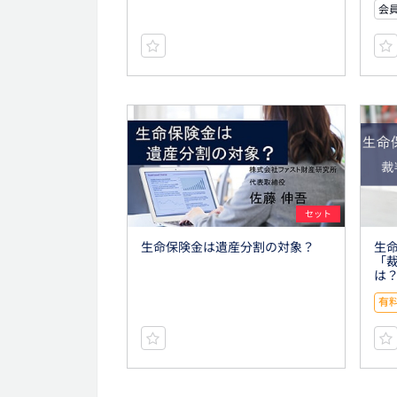
会員
セット
生命保険金は遺産分割の対象？
生命
「
は
有