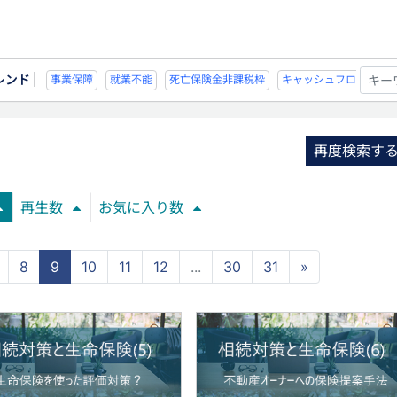
レンド
能
死亡保険金非課税枠
キャッシュフロー
宗教法人
事業保障
就業不
再度検索す
再生数
お気に入り数
8
9
10
11
12
...
30
31
»