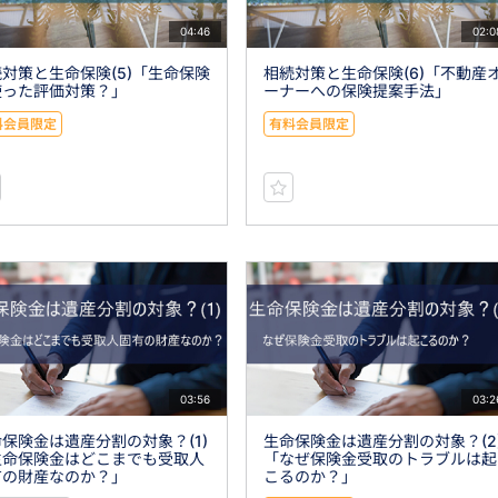
04:46
02:0
対策と生命保険(5)「生命保険
相続対策と生命保険(6)「不動産
使った評価対策？」
ーナーへの保険提案手法」
料会員限定
有料会員限定
03:56
03:2
保険金は遺産分割の対象？(1)
生命保険金は遺産分割の対象？(2
生命保険金はどこまでも受取人
「なぜ保険金受取のトラブルは起
有の財産なのか？」
こるのか？」