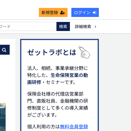
新規登録
ログイン
検索
詳細検索
能
死亡保険金非課税枠
キャッシュフロー
宗教法人
る
ゼットラボとは
法人、相続、事業承継分野に
特化した、
生命保険営業の動
画研修
・セミナーです。
保険会社様の代理店営業部
門、直販社員、金融機関の研
修制度として多くの導入実績
がございます。
個人利用の方は
無料会員登録