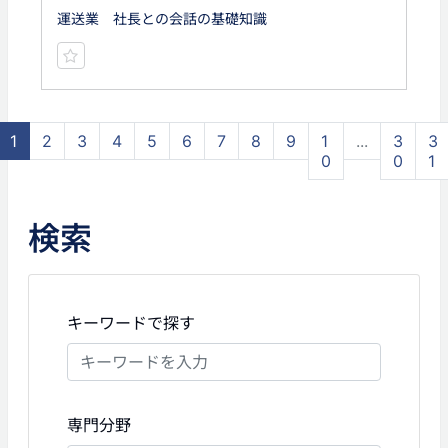
運送業 社長との会話の基礎知識
1
2
3
4
5
6
7
8
9
1
...
3
3
0
0
1
検索
キーワードで探す
専門分野