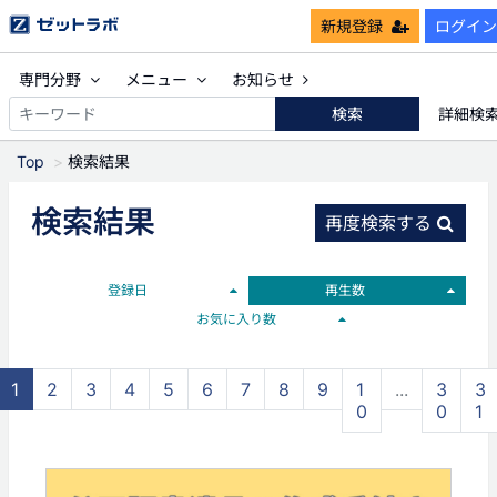
新規登録
ログイン
専門分野
メニュー
お知らせ
検索
詳細検
Top
検索結果
検索結果
再度検索する
登録日
再生数
お気に入り数
1
2
3
4
5
6
7
8
9
1
...
3
3
0
0
1