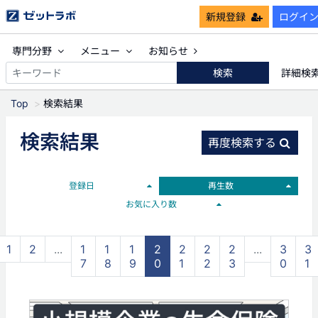
新規登録
ログイ
専門分野
メニュー
お知らせ
検索
詳細検
Top
検索結果
検索結果
再度検索する
登録日
再生数
お気に入り数
1
2
...
1
1
1
2
2
2
2
...
3
3
7
8
9
0
1
2
3
0
1