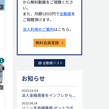
から無料動画をご視聴くださ
6
い。
また、月額1,650円で
全動画
を
ご視聴頂けます。
法人利用のご案内
はこちら。
無料会員登録
全動画リスト
お知らせ
2
2023.04.04
法人金融資産をインフレから守るための生命保険活用
2022.06.24
ソニー生命様専用 ゼットラボforLIFEPLANNERのご案内