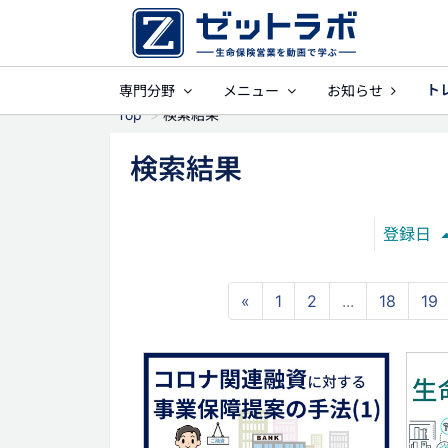
ト
専門分野
メニュー
お知らせ
事業保障
就業不
Top
検索結果
検索結果
登録日
«
1
2
...
18
19