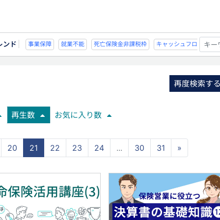
レンド
能
死亡保険金非課税枠
キャッシュフロー
宗教法人
事業保障
就業不
再度検索す
再生数
お気に入り数
20
21
22
23
24
...
30
31
»