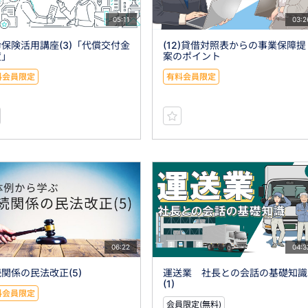
05:11
03:2
保険活用講座(3)「代償交付金
(12)貸借対照表からの事業保障提
度」
案のポイント
料会員限定
有料会員限定
06:22
04:3
関係の民法改正(5)
運送業 社長との会話の基礎知識
(1)
料会員限定
会員限定(無料)