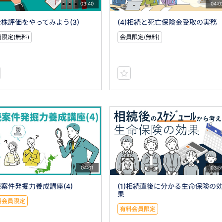
03:40
04:0
株評価をやってみよう(3)
(4)相続と死亡保険金受取の実務
限定(無料)
会員限定(無料)
04:01
03:5
案件発掘力養成講座(4)
(1)相続直後に分かる生命保険の
果
料会員限定
有料会員限定