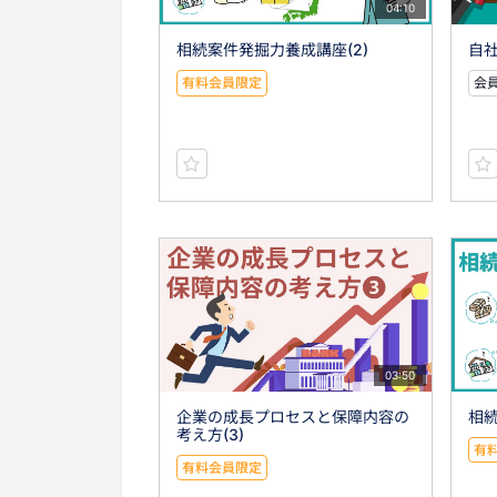
04:10
相続案件発掘力養成講座(2)
自社
有料会員限定
会員
03:50
企業の成長プロセスと保障内容の
相続
考え方(3)
有
有料会員限定