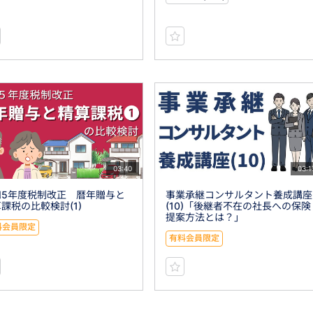
03:40
03:1
和5年度税制改正 暦年贈与と
事業承継コンサルタント養成講座
課税の比較検討(1)
(10)「後継者不在の社長への保険
提案方法とは？」
料会員限定
有料会員限定