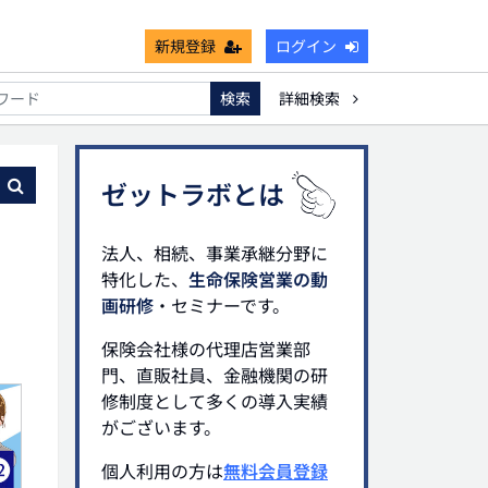
新規登録
ログイン
検索
詳細検索
能
死亡保険金非課税枠
キャッシュフロー
宗教法人
る
ゼットラボとは
法人、相続、事業承継分野に
特化した、
生命保険営業の動
画研修
・セミナーです。
保険会社様の代理店営業部
門、直販社員、金融機関の研
修制度として多くの導入実績
がございます。
個人利用の方は
無料会員登録