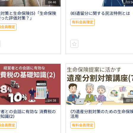
04:46
03:5
対策と生命保険(5)「生命保険
(6)遺留分に関する民法特例とは
使った評価対策？」
有料会員限定
料会員限定
04:38
02:5
営者との会話に有効な 消費税の
(7)遺産分割対策のための生命保
知識(2)
活用
料会員限定
有料会員限定