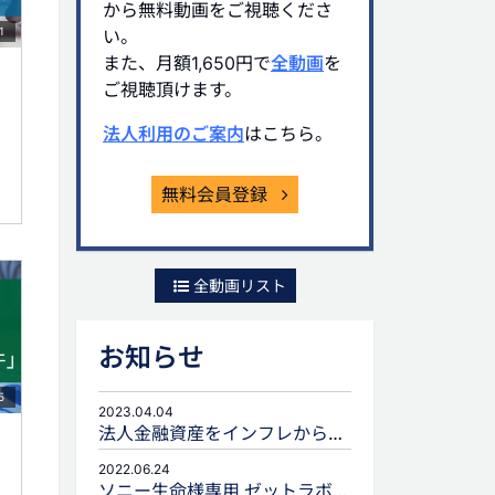
から無料動画をご視聴くださ
1
い。
また、月額1,650円で
全動画
を
ご視聴頂けます。
法人利用のご案内
はこちら。
無料会員登録
全動画リスト
お知らせ
5
2023.04.04
法人金融資産をインフレから守るための生命保険活用
2022.06.24
ソニー生命様専用 ゼットラボforLIFEPLANNERのご案内