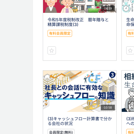
04:19
令和5年度税制改正 暦年贈与と
生命
精算課税制度(3)
命
有料会員限定
有
03:58
(3)キャッシュフロー計算書で分か
(3
る会社の状況
へ
会員限定(無料)
有