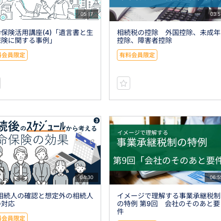
05:17
03:5
保険活用講座(4)「遺言書と生
相続税の控除 外国控除、未成年
保険に関する事例」
控除、障害者控除
料会員限定
有料会員限定
04:30
06:5
)相続人の確認と想定外の相続人
イメージで理解する事業承継税制
の対応
の特例 第9回 会社のそのあと要
件
料会員限定