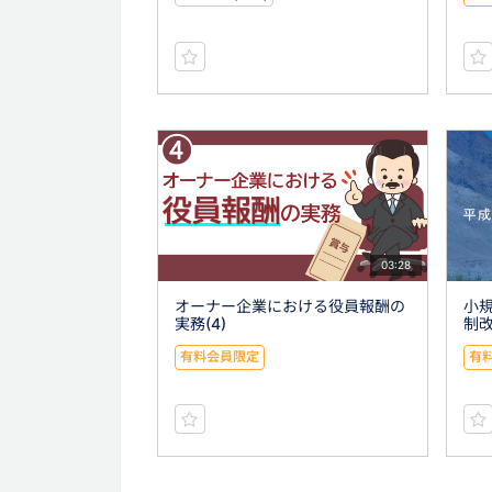
03:28
オーナー企業における役員報酬の
小
実務(4)
制改
有料会員限定
有