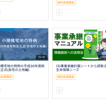
有料会員限定
05:40
03:3
規模宅地の特例の平成30年度税
(3)事業承継計画シートから読取
正点(自宅の土地編)
生命保険ニーズ
料会員限定
有料会員限定