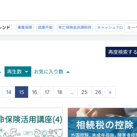
レンド
能
死亡保険金非課税枠
キャッシュフロー
宗教法人
事業保障
就業不
再度検索す
再生数
お気に入り数
14
15
16
17
18
...
25
26
»