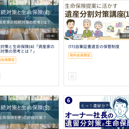
03:40
03:3
対策と生命保険(4)「資産家の
(11)自筆証書遺言の保管制度
続対策の思考とは？」
有料会員限定
料会員限定