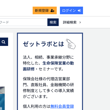
新規登録
ログイン
検索
詳細検索
能
死亡保険金非課税枠
キャッシュフロー
宗教法人
る
ゼットラボとは
法人、相続、事業承継分野に
特化した、
生命保険営業の動
画研修
・セミナーです。
保険会社様の代理店営業部
門、直販社員、金融機関の研
修制度として多くの導入実績
がございます。
個人利用の方は
無料会員登録