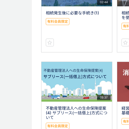
02:44
相続発生後に必要な手続き(1)
相続
を
有料会員限定
有
05:37
不動産管理法人への生命保険提案
経
(4) サブリース(一括借上)方式につ
基礎
いて
有
有料会員限定