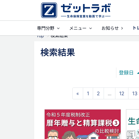
ト
専門分野
メニュー
お知らせ
事業保障
就業不
Top
検索結果
検索結果
登録日
«
1
2
...
12
13