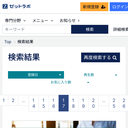
新規登録
ログイ
専門分野
メニュー
お知らせ
検索
詳細検
Top
検索結果
検索結果
再度検索する
登録日
再生数
お気に入り数
1
2
...
1
1
1
1
1
1
2
...
2
2
4
5
6
7
8
9
0
5
6