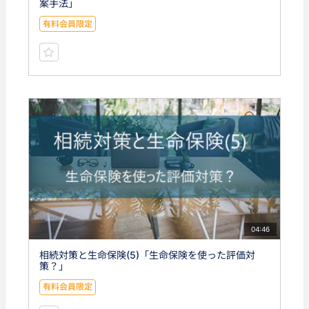
案手法」
有料会員限定
04:46
相続対策と生命保険(5)「生命保険を使った評価対
策？」
有料会員限定