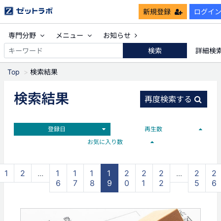
新規登録
ログイ
専門分野
メニュー
お知らせ
検索
詳細検
Top
検索結果
検索結果
再度検索する
登録日
再生数
お気に入り数
1
2
...
1
1
1
1
2
2
2
...
2
2
6
7
8
9
0
1
2
5
6