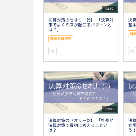
02:52
決算対策のセオリー(5) 「決算対
決算
策でよくミスが起こるパターンと
基
は？」
有
有料会員限定
03:06
決算対策のセオリー(2) 「社長が
決算
決算対策で最初に考えることと
立
は？」
う