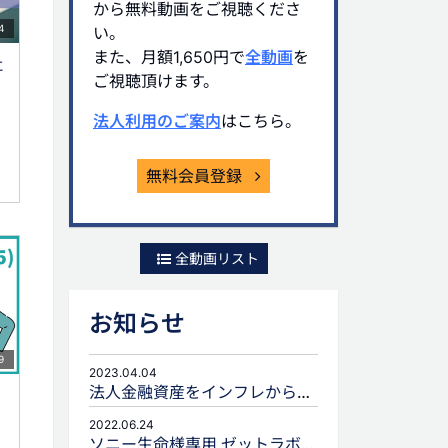
から無料動画をご視聴くださ
4
い。
また、月額1,650円で
全動画
を
に
ご視聴頂けます。
法人利用のご案内
はこちら。
無料会員登録
全動画リスト
お知らせ
9
2023.04.04
法人金融資産をインフレから守るための生命保険活用
2022.06.24
ソニー生命様専用 ゼットラボforLIFEPLANNERのご案内