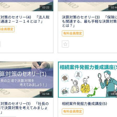
02:22
02:4
対策のセオリー(4) 「法人税
決算対策のセオリー(3) 「保険
本通達２－２－１４とは？」
も関連する、最も手軽な決算対策
とは？」
料会員限定
有料会員限定
02:58
04:4
対策のセオリー(1) 「社長の
相続案件発掘力養成講座(5)
場で決算対策を考えてみましょ
有料会員限定
！」