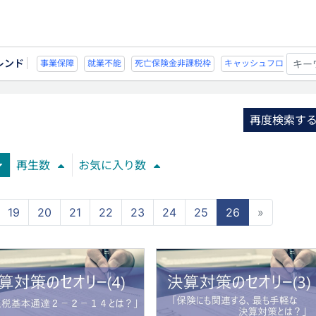
レンド
能
死亡保険金非課税枠
キャッシュフロー
宗教法人
事業保障
就業不
再度検索す
再生数
お気に入り数
19
20
21
22
23
24
25
26
»