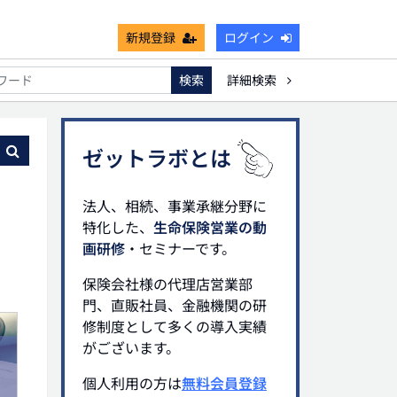
新規登録
ログイン
検索
詳細検索
能
死亡保険金非課税枠
キャッシュフロー
宗教法人
る
ゼットラボとは
法人、相続、事業承継分野に
特化した、
生命保険営業の動
画研修
・セミナーです。
保険会社様の代理店営業部
門、直販社員、金融機関の研
修制度として多くの導入実績
がございます。
個人利用の方は
無料会員登録