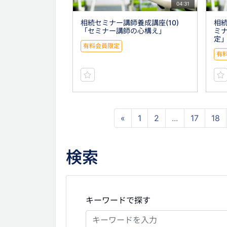
04:31
相続セミナー講師養成講座(10)
相続
「セミナー講師の心構え」
ミ
定
有料会員限定
有
«
1
2
...
17
18
検索
キーワードで探す