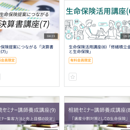
04:23
05:3
命保険提案につながる「決算書
生命保険活用講座(6)「修繕積立
(7)」
と生命保険」
料会員限定
有料会員限定