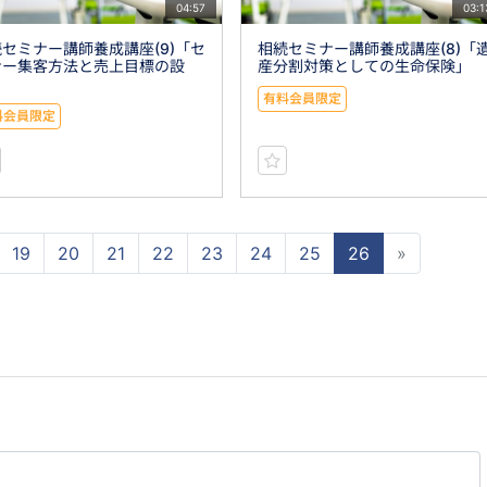
04:57
03:1
セミナー講師養成講座(9)「セ
相続セミナー講師養成講座(8)「
ナー集客方法と売上目標の設
産分割対策としての生命保険」
」
有料会員限定
料会員限定
19
20
21
22
23
24
25
26
»