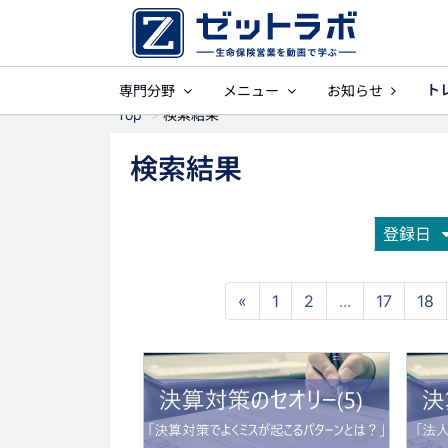
ト
専門分野
メニュー
お知らせ
事業保障
就業不
Top
検索結果
検索結果
登録日
«
1
2
...
17
18