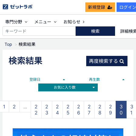
新規登録
ログイ
専門分野
メニュー
お知らせ
検索
詳細検
Top
検索結果
検索結果
再度検索する
登録日
再生数
お気に入り数
1
2
...
2
2
2
2
2
2
2
2
3
3
2
3
4
5
6
7
8
9
0
1