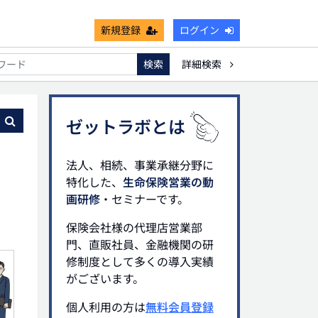
新規登録
ログイン
検索
詳細検索
不能
死亡保険金非課税枠
キャッシュフロー
宗教法人
る
ゼットラボとは
法人、相続、事業承継分野に
特化した、
生命保険営業の動
画研修
・セミナーです。
保険会社様の代理店営業部
門、直販社員、金融機関の研
修制度として多くの導入実績
がございます。
個人利用の方は
無料会員登録