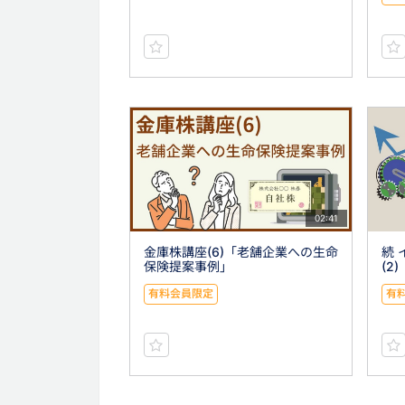
02:41
金庫株講座(6)「老舗企業への生命
続
保険提案事例」
(2
有料会員限定
有