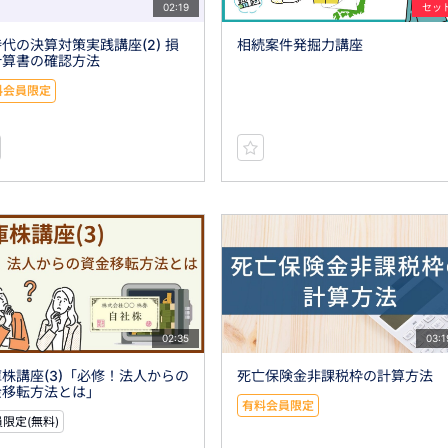
02:19
セッ
代の決算対策実践講座(2) 損
相続案件発掘力講座
計算書の確認方法
料会員限定
02:35
03:1
株講座(3)「必修！法人からの
死亡保険金非課税枠の計算方法
金移転方法とは」
有料会員限定
限定(無料)