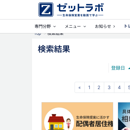
ト
専門分野
メニュー
お知らせ
事業保障
就業
Top
検索結果
検索結果
登録日
«
1
2
3
4