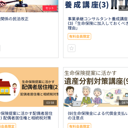
セット
02:5
続関係の民法改正
事業承継コンサルタント養成講座
(3)「生命保険に加入しておくべ
理由」
有料会員限定
03:58
04:1
命保険提案に活かす配偶者居住
(9)生命保険金による代償金支払
2) 配偶者居住権と相続税対策
の注意点
料会員限定
有料会員限定