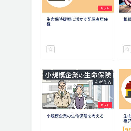
セット
生命保険提案に活かす配偶者居住
相
権
セット
小規模企業の生命保険を考える
生
権(
有