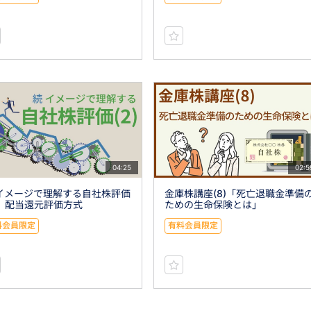
04:25
02:5
 イメージで理解する自社株評価
金庫株講座(8)「死亡退職金準備
) 配当還元評価方式
ための生命保険とは」
料会員限定
有料会員限定