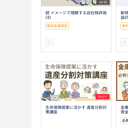
04:36
続 イメージで理解する自社株評価
新時
(3)
益
有料会員限定
有
セット
生命保険提案に活かす 遺産分割対
金庫
策講座
資
会員