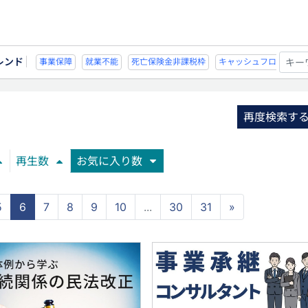
レンド
不能
死亡保険金非課税枠
キャッシュフロー
宗教法人
事業保障
就業
再度検索す
再生数
お気に入り数
5
6
7
8
9
10
...
30
31
»