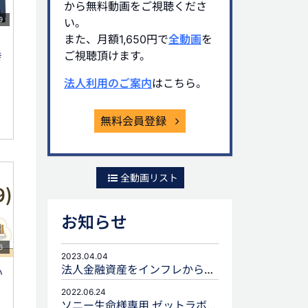
から無料動画をご視聴くださ
9
い。
また、月額1,650円で
全動画
を
ご視聴頂けます。
き
法人利用のご案内
はこちら。
無料会員登録
全動画リスト
お知らせ
6
2023.04.04
法人金融資産をインフレから守るための生命保険活用
い
2022.06.24
ソニー生命様専用 ゼットラボforLIFEPLANNERのご案内