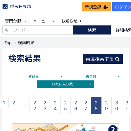
新規登録
ログイ
専門分野
メニュー
お知らせ
検索
詳細検
Top
検索結果
検索結果
再度検索する
登録日
再生数
お気に入り数
1
2
...
2
2
2
2
2
2
2
2
3
3
2
3
4
5
6
7
8
9
0
1