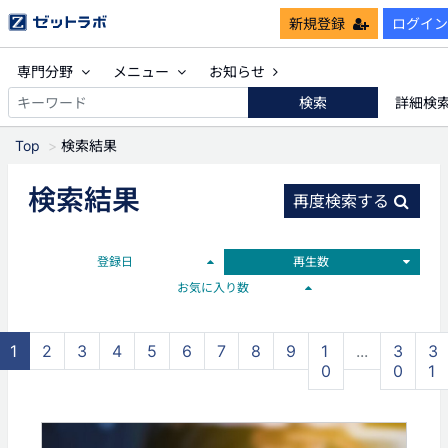
新規登録
ログイン
専門分野
メニュー
お知らせ
検索
詳細検
Top
検索結果
検索結果
再度検索する
登録日
再生数
お気に入り数
1
2
3
4
5
6
7
8
9
1
...
3
3
0
0
1