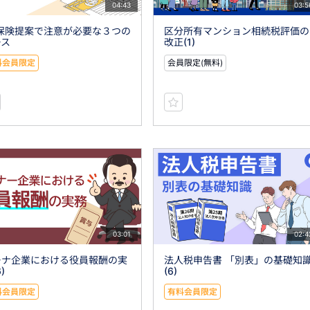
04:43
03:5
)保険提案で注意が必要な３つの
区分所有マンション相続税評価の
ース
改正(1)
料会員限定
会員限定(無料)
03:01
02:4
ーナ企業における役員報酬の実
法人税申告書 「別表」の基礎知
)
(6)
料会員限定
有料会員限定