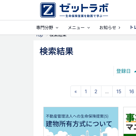
ト
専門分野
メニュー
お知らせ
事業保障
就業不能
Top
検索結果
検索結果
登録日
«
1
2
...
15
16