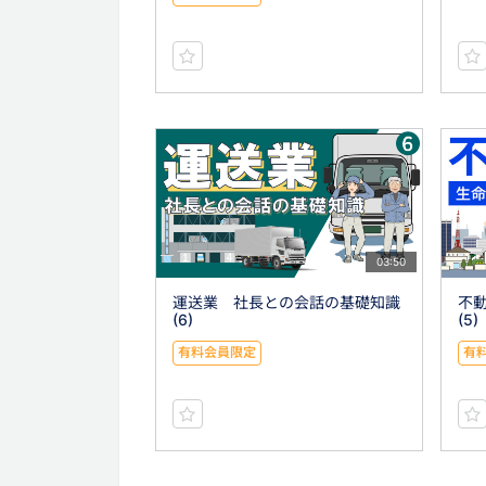
03:50
運送業 社長との会話の基礎知識
不
(6)
(5)
有料会員限定
有