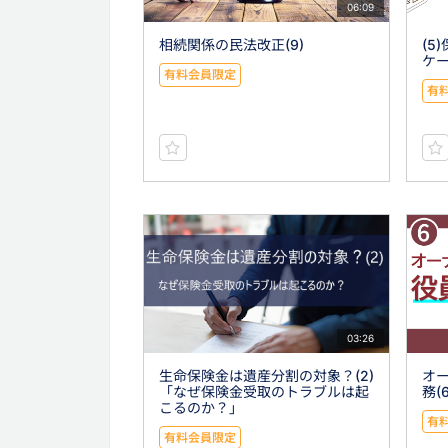
06:09
相続関係の民法改正(9)
(5
ケ
有料会員限定
有
03:26
生命保険金は遺産分割の対象？(2)
オ
「なぜ保険金受取のトラブルは起
務(6
こるのか？」
有
有料会員限定