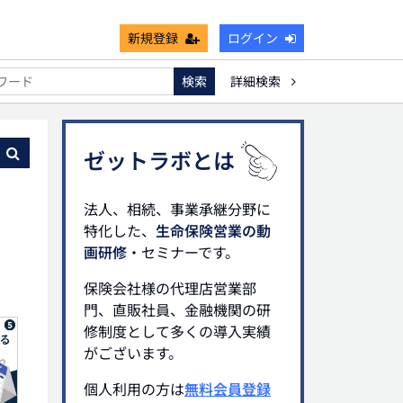
新規登録
ログイン
検索
詳細検索
死亡保険金非課税枠
キャッシュフロー
宗教法人
る
ゼットラボとは
法人、相続、事業承継分野に
特化した、
生命保険営業の動
画研修
・セミナーです。
保険会社様の代理店営業部
門、直販社員、金融機関の研
修制度として多くの導入実績
がございます。
個人利用の方は
無料会員登録