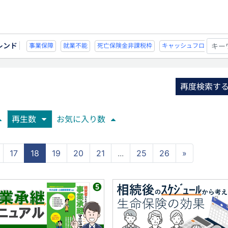
レンド
死亡保険金非課税枠
キャッシュフロー
宗教法人
事業保障
就業不能
再度検索す
再生数
お気に入り数
17
18
19
20
21
...
25
26
»