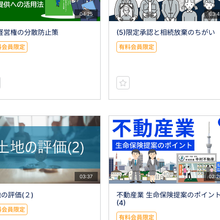
04:25
03:4
)経営権の分散防止策
(5)限定承認と相続放棄のちがい
料会員限定
有料会員限定
03:37
02:2
の評価(２)
不動産業 生命保険提案のポイン
(4)
料会員限定
有料会員限定