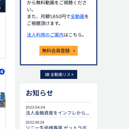
から無料動画をご視聴くださ
1
い。
また、月額1,650円で
全動画
を
ご視聴頂けます。
法人利用のご案内
はこちら。
無料会員登録
全動画リスト
お知らせ
0
2023.04.04
法人金融資産をインフレから守るための生命保険活用
ト
2022.06.24
ソニー生命様専用 ゼットラボforLIFEPLANNERのご案内