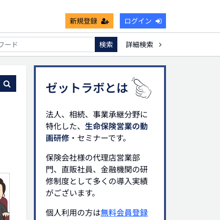
新規登録
ログイン
検索
詳細検索
能
死亡保険金非課税枠
キャッシュフロー
宗教法人
る
ゼットラボとは
法人、相続、事業承継分野に
特化した、
生命保険営業の動
画研修
・セミナーです。
保険会社様の代理店営業部
門、直販社員、金融機関の研
修制度として多くの導入実績
がございます。
個人利用の方は
無料会員登録