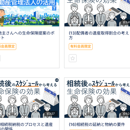
04:26
03:4
)地主さんへの生命保険提案のポ
(13)配偶者の遺産取得割合の考え
ント
方
料会員限定
有料会員限定
03:37
04:2
5)相続税納税のプロセスと遺産
(16)相続税の延納と物納の要件
割の関係