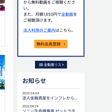
から無料動画をご視聴くださ
3
い。
また、月額1,650円で
全動画
を
ご視聴頂けます。
法人利用のご案内
はこちら。
無料会員登録
全動画リスト
お知らせ
3
2023.04.04
３
法人金融資産をインフレから守るための生命保険活用
2022.06.24
ソニー生命様専用 ゼットラボforLIFEPLANNERのご案内