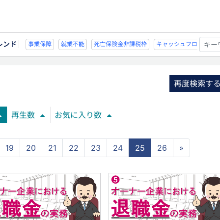
レンド
不能
死亡保険金非課税枠
キャッシュフロー
宗教法人
事業保障
就業不
再度検索す
再生数
お気に入り数
19
20
21
22
23
24
25
26
»