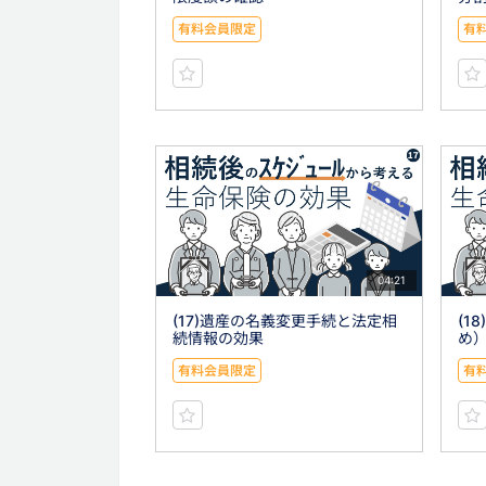
有料会員限定
有
04:21
(17)遺産の名義変更手続と法定相
(1
続情報の効果
め
有料会員限定
有