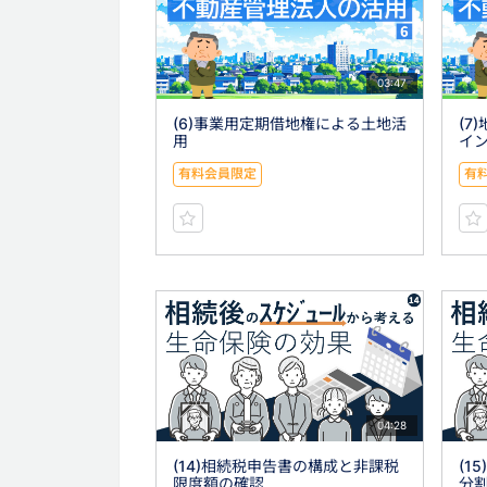
03:47
(6)事業用定期借地権による土地活
(7
用
イ
有料会員限定
有
04:28
(14)相続税申告書の構成と非課税
(1
限度額の確認
分