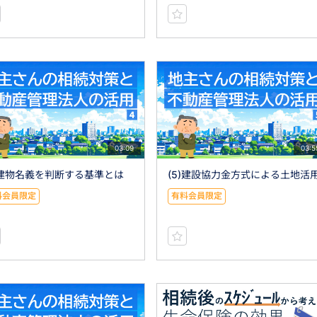
03:09
03:5
)建物名義を判断する基準とは
(5)建設協力金方式による土地活
料会員限定
有料会員限定