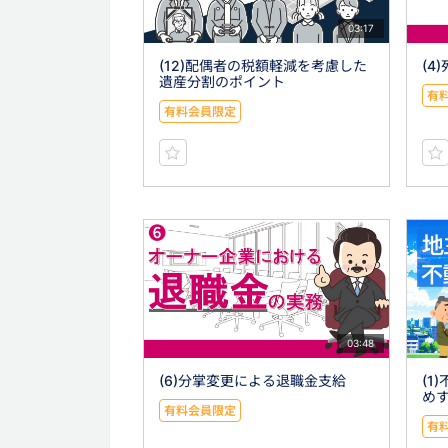
03:17
(12)配偶者の税額軽減を考慮した
(4
遺産分割のポイント
有
有料会員限定
03:48
(6)分掌変更による退職金支給
(1
め
有料会員限定
有