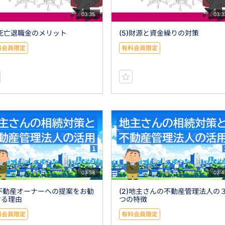
03:35
03:3
)死亡退職金のメリット
(5)財源と資金繰りの対策
料会員限定
有料会員限定
03:58
02:4
)不動産オーナーへの提案をお勧
(2)地主さんの不動産管理法人の
する理由
つの特徴
料会員限定
有料会員限定