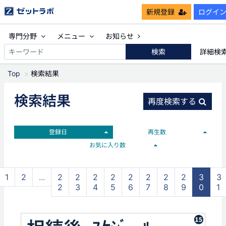
新規登録
ログイ
専門分野
メニュー
お知らせ
検索
詳細検
Top
検索結果
検索結果
再度検索する
登録日
再生数
お気に入り数
1
2
...
2
2
2
2
2
2
2
2
3
3
2
3
4
5
6
7
8
9
0
1