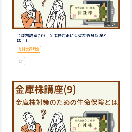
03:07
金庫株講座(10)「金庫株対策に有効な終身保険と
は？」
有料会員限定