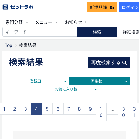
新規登録
ログイン
専門分野
メニュー
お知らせ
検索
詳細検
Top
検索結果
検索結果
再度検索する
登録日
再生数
お気に入り数
1
2
3
4
5
6
7
8
9
1
...
3
3
0
0
1