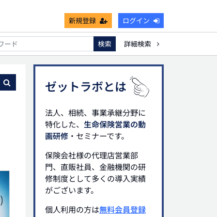
新規登録
ログイン
検索
詳細検索
能
死亡保険金非課税枠
キャッシュフロー
宗教法人
る
ゼットラボとは
法人、相続、事業承継分野に
特化した、
生命保険営業の動
画研修
・セミナーです。
保険会社様の代理店営業部
門、直販社員、金融機関の研
修制度として多くの導入実績
がございます。
個人利用の方は
無料会員登録