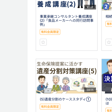
03:09
事業承継コンサルタント養成講座
相続
(2)「食品メーカーへの同行訪問事
有
例」
有料会員限定
04:05
(5)遺産分割のケーススタディ①
(1
は
有料会員限定
有