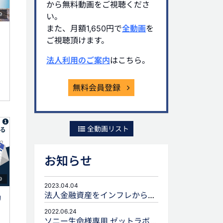
から無料動画をご視聴くださ
9
い。
また、月額1,650円で
全動画
を
ご視聴頂けます。
法人利用のご案内
はこちら。
無料会員登録
全動画リスト
お知らせ
9
2023.04.04
法人金融資産をインフレから守るための生命保険活用
効
2022.06.24
ソニー生命様専用 ゼットラボforLIFEPLANNERのご案内