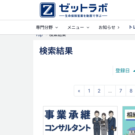
ト
専門分野
メニュー
お知らせ
事業保障
就業
Top
検索結果
検索結果
登録日
«
1
2
...
7
8