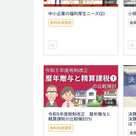
04:07
中小企業の福利厚生ニーズ(2)
小規
有料会員限定
会員
03:40
令和5年度税制改正 暦年贈与と
決算
精算課税の比較検討(1)
決
は
有料会員限定
会員