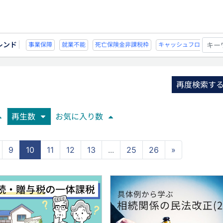
レンド
不能
死亡保険金非課税枠
キャッシュフロー
宗教法人
事業保障
就業不
再度検索す
再生数
お気に入り数
9
10
11
12
13
...
25
26
»