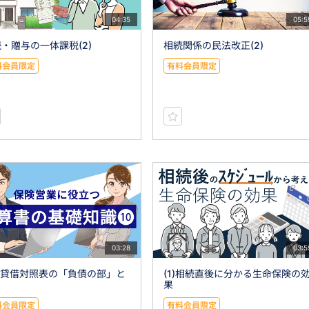
04:35
05:5
・贈与の一体課税(2)
相続関係の民法改正(2)
料会員限定
有料会員限定
03:28
03:5
0)貸借対照表の「負債の部」と
(1)相続直後に分かる生命保険の
果
料会員限定
有料会員限定