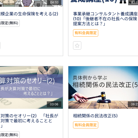
04:10
03:1
模企業の生命保険を考える(2)
事業承継コンサルタント養成講座
(10)「後継者不在の社長への保険
限定(無料)
提案方法とは？」
有料会員限定
03:06
06:2
対策のセオリー(2) 「社長が
相続関係の民法改正(5)
算対策で最初に考えることと
有料会員限定
？」
限定(無料)