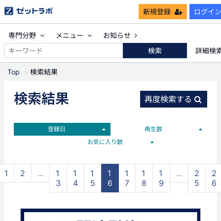
新規登録
ログイ
専門分野
メニュー
お知らせ
検索
詳細検
Top
検索結果
検索結果
再度検索する
登録日
再生数
お気に入り数
1
2
...
1
1
1
1
1
1
1
...
2
2
3
4
5
6
7
8
9
5
6