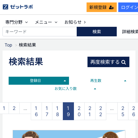
新規登録
ログイ
専門分野
メニュー
お知らせ
検索
詳細検
Top
検索結果
検索結果
再度検索する
登録日
再生数
お気に入り数
1
2
...
1
1
1
1
2
2
2
...
2
2
6
7
8
9
0
1
2
5
6