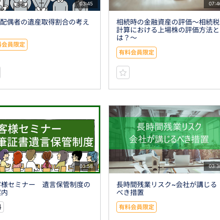
03:45
07:4
3)配偶者の遺産取得割合の考え
相続時の金融資産の評価～相続税
計算における上場株の評価方法と
は？～
料会員限定
有料会員限定
03:58
03:3
客様セミナー 遺言保管制度の
長時間残業リスク~会社が講じる
案内
べき措置
料
有料会員限定