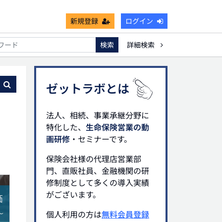
新規登録
ログイン
検索
詳細検索
能
死亡保険金非課税枠
キャッシュフロー
宗教法人
る
ゼットラボとは
法人、相続、事業承継分野に
特化した、
生命保険営業の動
画研修
・セミナーです。
保険会社様の代理店営業部
門、直販社員、金融機関の研
修制度として多くの導入実績
がございます。
個人利用の方は
無料会員登録