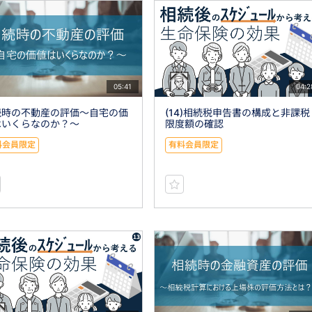
05:41
04:2
続時の不動産の評価～自宅の価
(14)相続税申告書の構成と非課税
はいくらなのか？～
限度額の確認
料会員限定
有料会員限定