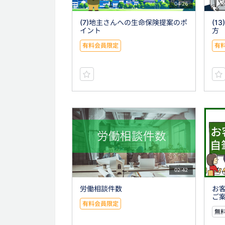
04:26
(7)地主さんへの生命保険提案のポ
(1
イント
方
有料会員限定
有
02:42
労働相談件数
お
ご
有料会員限定
無