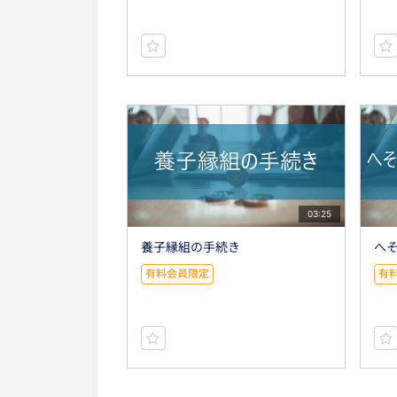
03:25
養子縁組の手続き
へ
有料会員限定
有