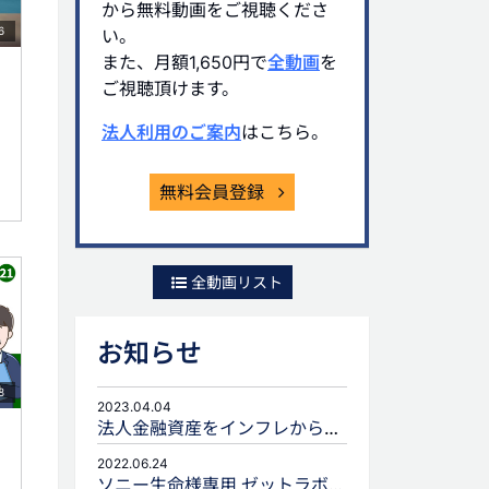
から無料動画をご視聴くださ
6
い。
また、月額1,650円で
全動画
を
ご視聴頂けます。
法人利用のご案内
はこちら。
無料会員登録
全動画リスト
お知らせ
8
2023.04.04
法人金融資産をインフレから守るための生命保険活用
2022.06.24
ソニー生命様専用 ゼットラボforLIFEPLANNERのご案内