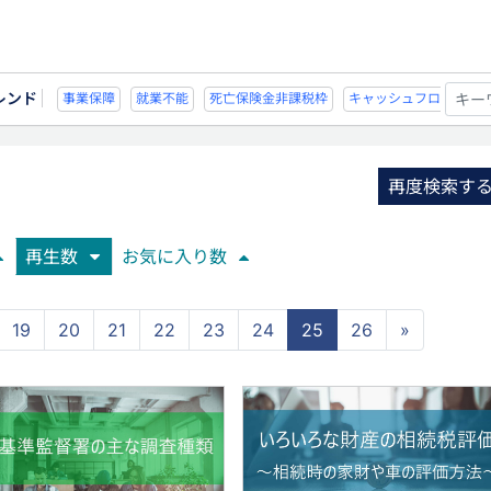
レンド
能
死亡保険金非課税枠
キャッシュフロー
宗教法人
事業保障
就業不
再度検索す
再生数
お気に入り数
19
20
21
22
23
24
25
26
»