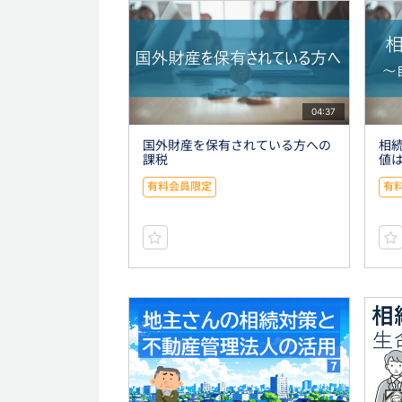
04:37
国外財産を保有されている方への
相
課税
値
有料会員限定
有