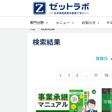
ト
専門分野
メニュー
お知らせ
事業保障
就業不
Top
検索結果
検索結果
登録日
«
1
2
...
17
18