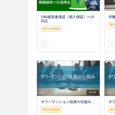
04:02
(18)経営者保証（個人保証）への
労
対応
有
有料会員限定
05:00
タワーマンション投資の仕組み
タ
有料会員限定
有