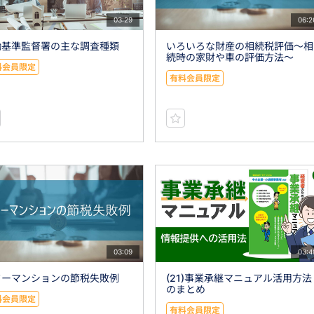
03:29
06:2
働基準監督署の主な調査種類
いろいろな財産の相続税評価～相
続時の家財や車の評価方法～
料会員限定
有料会員限定
03:09
03:4
ワーマンションの節税失敗例
(21)事業承継マニュアル活用方法
のまとめ
料会員限定
有料会員限定