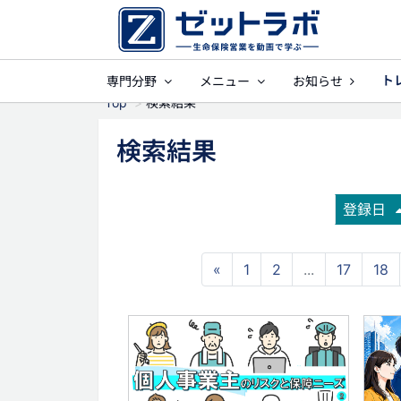
ト
専門分野
メニュー
お知らせ
事業保障
就業
Top
検索結果
検索結果
登録日
«
1
2
...
17
18