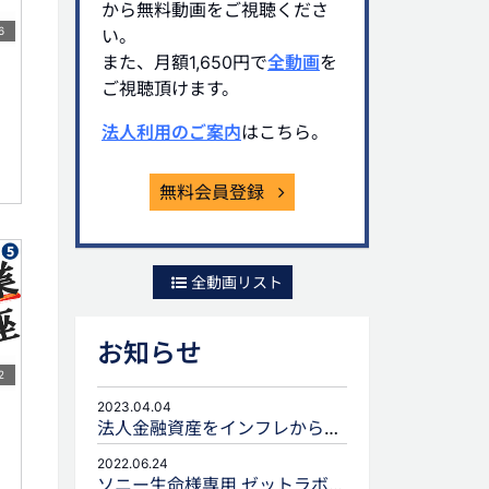
から無料動画をご視聴くださ
6
い。
また、月額1,650円で
全動画
を
ご視聴頂けます。
法人利用のご案内
はこちら。
無料会員登録
全動画リスト
お知らせ
2
2023.04.04
法人金融資産をインフレから守るための生命保険活用
2022.06.24
ソニー生命様専用 ゼットラボforLIFEPLANNERのご案内