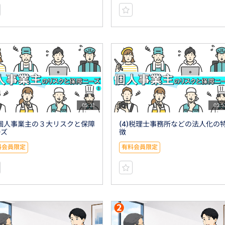
05:31
03:5
)個人事業主の３大リスクと保障
(4)税理士事務所などの法人化の
ーズ
徴
料会員限定
有料会員限定