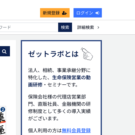
新規登録
ログイン
検索
詳細検索
能
死亡保険金非課税枠
キャッシュフロー
宗教法人
る
ゼットラボとは
法人、相続、事業承継分野に
特化した、
生命保険営業の動
画研修
・セミナーです。
保険会社様の代理店営業部
門、直販社員、金融機関の研
修制度として多くの導入実績
がございます。
個人利用の方は
無料会員登録