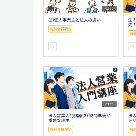
02:53
(2)個人事業主と法人の違い
法人
先
有料会員限定
有
03:26
法人営業入門講座(3) 訪問準備が
法人
重要な理由
ト
有料会員限定
有