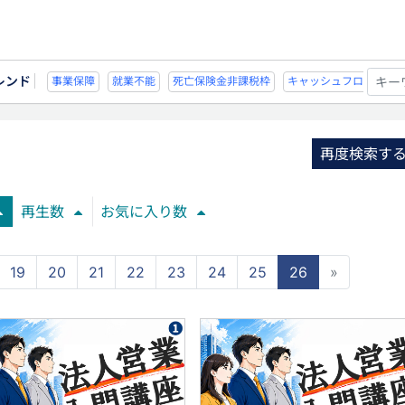
レンド
不能
死亡保険金非課税枠
キャッシュフロー
宗教法人
事業保障
就業不
再度検索す
再生数
お気に入り数
19
20
21
22
23
24
25
26
»