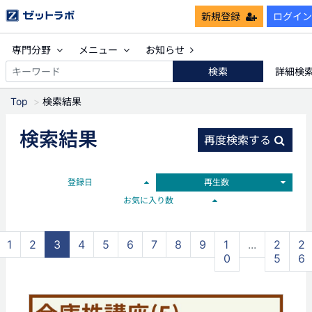
新規登録
ログイン
専門分野
メニュー
お知らせ
検索
詳細検
Top
検索結果
検索結果
再度検索する
登録日
再生数
お気に入り数
1
2
3
4
5
6
7
8
9
1
...
2
2
0
5
6