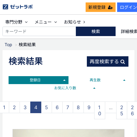
新規登録
ログイン
専門分野
メニュー
お知らせ
検索
詳細検
Top
検索結果
検索結果
再度検索する
登録日
再生数
お気に入り数
1
2
3
4
5
6
7
8
9
1
...
2
2
0
5
6