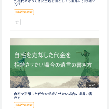
先祖代々守ってきた土地を何としても直系に引き継ぐ
方法
有料会員限定
03:27
自宅を売却した代金を相続させたい場合の遺言の書
き方
有料会員限定