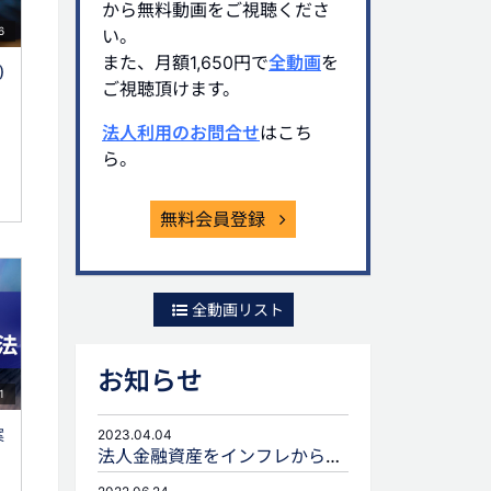
から無料動画をご視聴くださ
6
い。
また、月額1,650円で
全動画
を
)
ご視聴頂けます。
法人利用のお問合せ
はこち
ら。
無料会員登録
全動画リスト
お知らせ
1
案
2023.04.04
法人金融資産をインフレから守るための生命保険活用