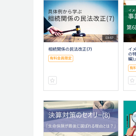
03:57
相続関係の民法改正(7)
イ
の特
有料会員限定
編)
有