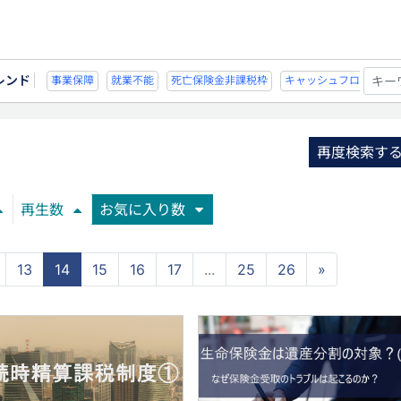
レンド
能
死亡保険金非課税枠
キャッシュフロー
宗教法人
事業保障
就業不
再度検索す
再生数
お気に入り数
13
14
15
16
17
...
25
26
»