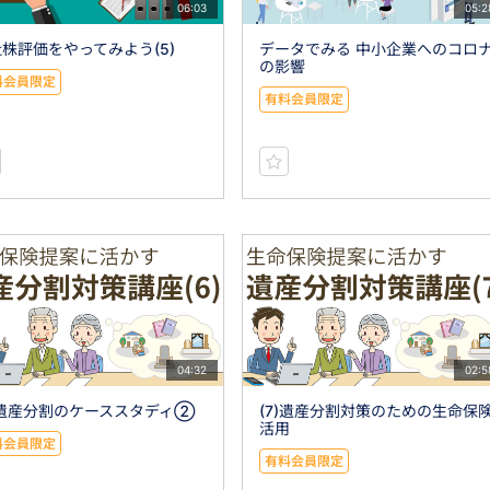
06:03
05:2
株評価をやってみよう(5)
データでみる 中小企業へのコロ
の影響
料会員限定
有料会員限定
04:32
02:5
)遺産分割のケーススタディ②
(7)遺産分割対策のための生命保
活用
料会員限定
有料会員限定