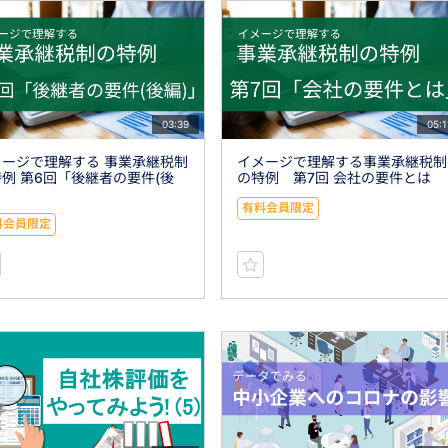
03:39
05:1
メージで理解する 事業承継税制
イメージで理解する事業承継税制
例 第6回「後継者の要件(後
の特例 第7回 会社の要件とは
」
有料会員限定
料会員限定