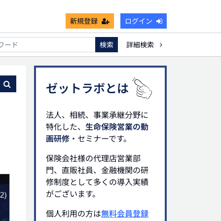
新規登録
ログイン
検索
詳細検索
能
死亡保険金非課税枠
キャッシュフロー
宗教法人
る
ゼットラボとは
法人、相続、事業承継分野に
特化した、
生命保険営業の動
画研修
・セミナーです。
保険会社様の代理店営業部
門、直販社員、金融機関の研
修制度として多くの導入実績
がございます。
個人利用の方は
無料会員登録