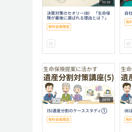
02:26
決算対策のセオリー(8) 「生命保
自社
険が最後に選ばれる理由とは？」
有
有料会員限定
04:05
(5)遺産分割のケーススタディ①
(6
有料会員限定
有