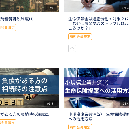
03:33
03:2
時精算課税制度(1)
生命保険金は遺産分割の対象？(2
「なぜ保険金受取のトラブルは起
料会員限定
こるのか？」
有料会員限定
03:51
03:4
債がある方の相続時の注意点
小規模企業共済(2) 生命保険提
への活用方法
料会員限定
有料会員限定