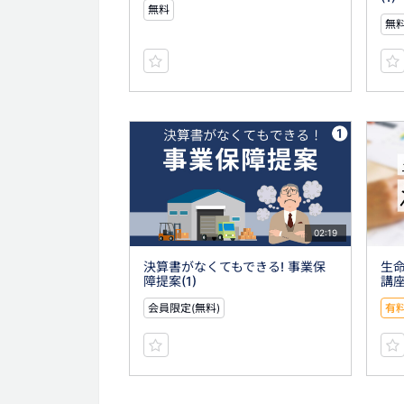
無料
無
02:19
決算書がなくてもできる! 事業保
生
障提案(1)
講座
会員限定(無料)
有