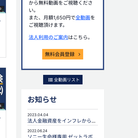
から無料動画をご視聴くださ
9
い。
また、月額1,650円で
全動画
を
る
ご視聴頂けます。
法人利用のご案内
はこちら。
無料会員登録
全動画リスト
お知らせ
4
2023.04.04
る
法人金融資産をインフレから守るための生命保険活用
2022.06.24
ソニー生命様専用 ゼットラボforLIFEPLANNERのご案内