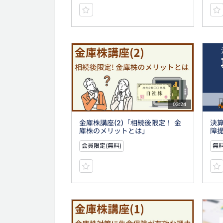
03:24
金庫株講座(2)「相続後限定！ 金
決算
庫株のメリットとは」
障提
会員限定(無料)
無