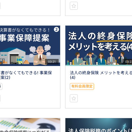
03:21
03:2
書がなくてもできる! 事業保
法人の終身保険 メリットを考え
案(2)
(4)
料
有料会員限定