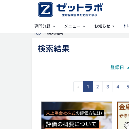
ト
専門分野
メニュー
お知らせ
事業保障
就業不
Top
検索結果
検索結果
登録日
«
1
2
3
4