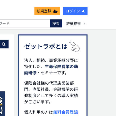
新規登録
ログイン
検索
詳細検索
死亡保険金非課税枠
キャッシュフロー
宗教法人
る
ゼットラボとは
法人、相続、事業承継分野に
特化した、
生命保険営業の動
画研修
・セミナーです。
保険会社様の代理店営業部
門、直販社員、金融機関の研
修制度として多くの導入実績
がございます。
個人利用の方は
無料会員登録