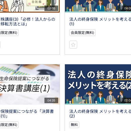
02:35
04:0
株講座(3)「必修！法人からの
法人の終身保険 メリットを考え
金移転方法とは」
(1)
限定(無料)
会員限定(無料)
04:35
02:0
命保険提案につながる「決算書
法人の終身保険 メリットを考え
(1)」
(2)
限定(無料)
無料