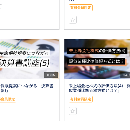
料
有料会員限定
03:05
04:3
命保険提案につながる「決算書
未上場会社株式の評価方法(4)「
(5)」
似業種比準価額方式とは？」
料会員限定
有料会員限定