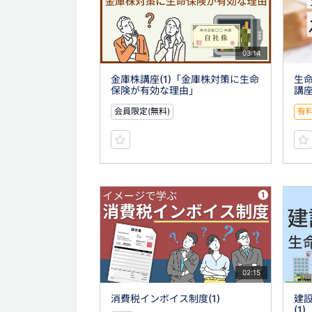
03:14
金庫株講座(1)「金庫株対策に生命
生
保険が有効な理由」
講座
会員限定(無料)
有
02:15
消費税インボイス制度(1)
建
(1)