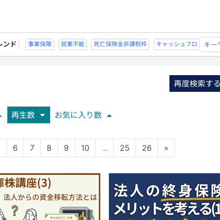
レンド
能
死亡保険金非課税枠
キャッシュフロー
宗教法人
事業保障
就業不能
再度検索す
再生数
お気に入り数
5
6
7
8
9
10
...
25
26
»