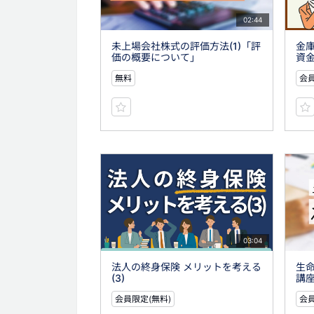
02:44
未上場会社株式の評価方法(1)「評
金庫
価の概要について」
資
無料
会員
03:04
法人の終身保険 メリットを考える
生
(3)
講座
会員限定(無料)
会員