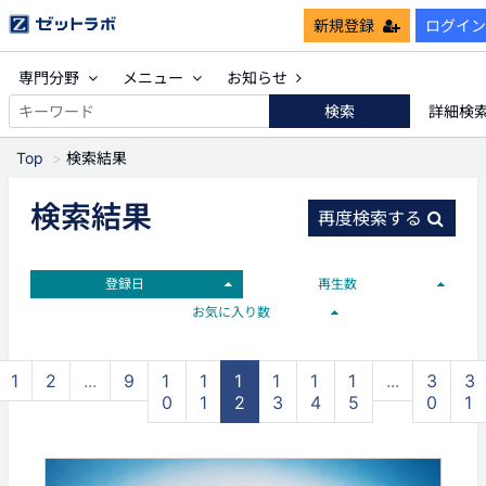
新規登録
ログイン
専門分野
メニュー
お知らせ
検索
詳細検
Top
検索結果
検索結果
再度検索する
登録日
再生数
お気に入り数
1
2
...
9
1
1
1
1
1
1
...
3
3
0
1
2
3
4
5
0
1