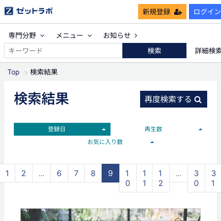
新規登録
ログイン
専門分野
メニュー
お知らせ
検索
詳細検
Top
検索結果
検索結果
再度検索する
登録日
再生数
お気に入り数
1
2
...
6
7
8
9
1
1
1
...
3
3
0
1
2
0
1