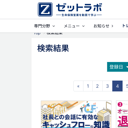
ト
専門分野
メニュー
お知らせ
事業保障
就業
Top
検索結果
検索結果
登録日
«
1
2
3
4