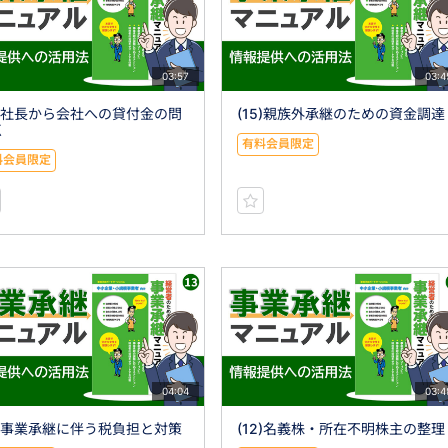
03:57
03:4
6)社長から会社への貸付金の問
(15)親族外承継のための資金調達
点
有料会員限定
料会員限定
04:04
03:4
3)事業承継に伴う税負担と対策
(12)名義株・所在不明株主の整理