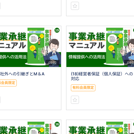
05:02
04:0
9)社外への引継ぎとM＆A
(18)経営者保証（個人保証）への
対応
料会員限定
有料会員限定