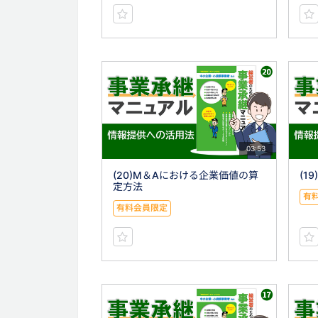
03:53
(20)M＆Aにおける企業価値の算
(1
定方法
有
有料会員限定