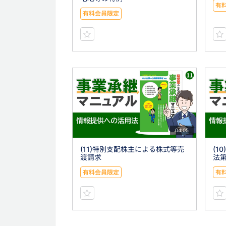
有
有料会員限定
04:05
(11)特別支配株主による株式等売
(1
渡請求
法第
有料会員限定
有