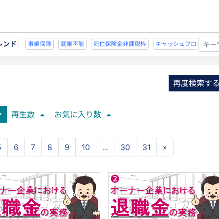
レンド
不能
死亡保険金非課税枠
キャッシュフロー
宗教法人
事業保障
就業不
再度検索す
再生数
お気に入り数
5
6
7
8
9
10
...
30
31
»