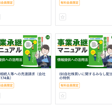
料会員限定
有料会員限定
04:25
03:4
0)相続人等への売渡請求（会社
(9)自社株買いに関するみなし配
174条）
の特例
料会員限定
有料会員限定