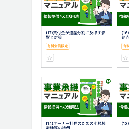
04:01
(17)貸付金が遺産分割に及ぼす影
(1
響と対策
題
有料会員限定
有
04:28
(14)オーナー社長のための小規模
(1
宅地等の特例