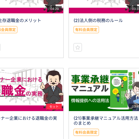
04:20
03:3
)生存退職金のメリット
(2)法人側の税務のルール
料会員限定
有料会員限定
セット
03:4
ーナー企業における退職金の実
(21)事業承継マニュアル活用方法
のまとめ
有料会員限定