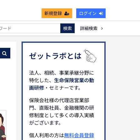
新規登録
ログイン
検索
詳細検索
能
死亡保険金非課税枠
キャッシュフロー
宗教法人
る
ゼットラボとは
法人、相続、事業承継分野に
特化した、
生命保険営業の動
画研修
・セミナーです。
保険会社様の代理店営業部
門、直販社員、金融機関の研
修制度として多くの導入実績
がございます。
個人利用の方は
無料会員登録