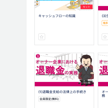
セット
キャッシュフローの知識
(3
有
03:49
(1)退職金支給の法律上の手続き
オ
務
会員限定(無料)