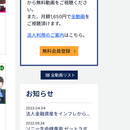
から無料動画をご視聴くださ
7
い。
また、月額1,650円で
全動画
を
ご視聴頂けます。
法人利用のご案内
はこちら。
無料会員登録
全動画リスト
お知らせ
8
2023.04.04
法人金融資産をインフレから守るための生命保険活用
2022.06.24
ソニー生命様専用 ゼットラボforLIFEPLANNERのご案内