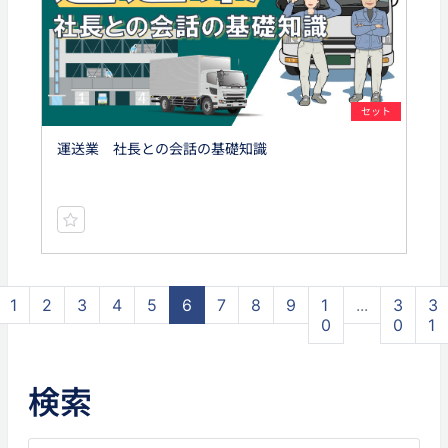
セット
運送業 社長との会話の基礎知識
1
2
3
4
5
6
7
8
9
1
...
3
3
0
0
1
検索