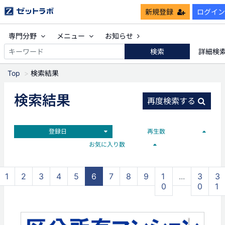
新規登録
ログイン
専門分野
メニュー
お知らせ
検索
詳細検
Top
検索結果
検索結果
再度検索する
登録日
再生数
お気に入り数
1
2
3
4
5
6
7
8
9
1
...
3
3
0
0
1