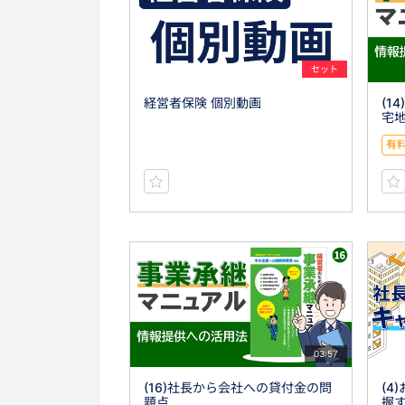
セット
経営者保険 個別動画
(1
宅
有
03:57
(16)社長から会社への貸付金の問
(4
題点
握