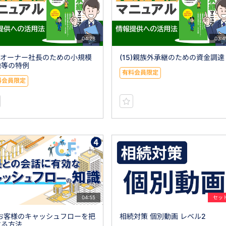
04:28
03:4
4)オーナー社長のための小規模
(15)親族外承継のための資金調達
地等の特例
有料会員限定
料会員限定
04:55
セッ
)お客様のキャッシュフローを把
相続対策 個別動画 レベル2
する方法