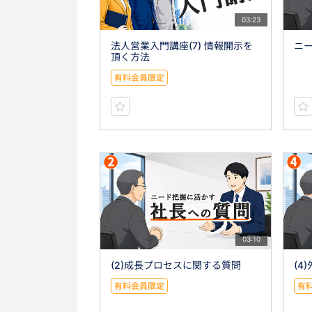
03:23
法人営業入門講座(7) 情報開示を
ニ
頂く方法
有料会員限定
03:10
(2)成長プロセスに関する質問
(4
有料会員限定
有