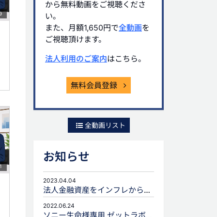
から無料動画をご視聴くださ
9
い。
また、月額1,650円で
全動画
を
ご視聴頂けます。
法人利用のご案内
はこちら。
無料会員登録
全動画リスト
お知らせ
1
2023.04.04
法人金融資産をインフレから守るための生命保険活用
2022.06.24
ソニー生命様専用 ゼットラボforLIFEPLANNERのご案内