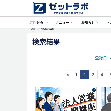
ト
専門分野
メニュー
お知らせ
事業保障
就業
Top
検索結果
検索結果
登録日
«
1
2
3
4