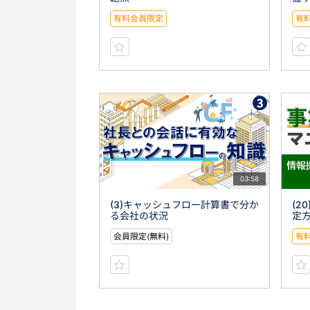
有料会員限定
有
03:58
(3)キャッシュフロー計算書で分か
(2
る会社の状況
定
会員限定(無料)
有