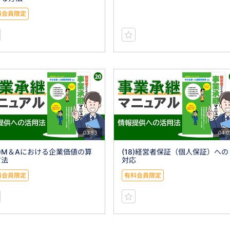
料会員限定
03:53
04:0
0)M＆Aにおける企業価値の算
(18)経営者保証（個人保証）への
方法
対応
料会員限定
有料会員限定