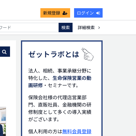
新規登録
ログイン
検索
詳細検索
能
死亡保険金非課税枠
キャッシュフロー
宗教法人
る
ゼットラボとは
法人、相続、事業承継分野に
特化した、
生命保険営業の動
画研修
・セミナーです。
保険会社様の代理店営業部
門、直販社員、金融機関の研
修制度として多くの導入実績
がございます。
個人利用の方は
無料会員登録