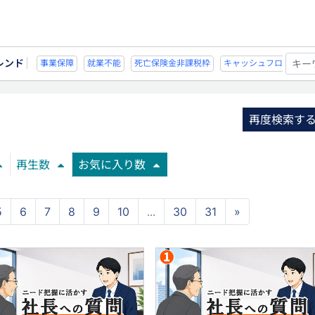
レンド
不能
死亡保険金非課税枠
キャッシュフロー
宗教法人
事業保障
就業不
再度検索す
再生数
お気に入り数
5
6
7
8
9
10
...
30
31
»