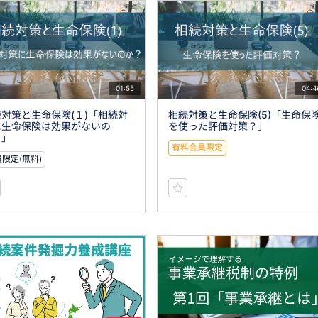
01:55
04:4
対策と生命保険(１)「相続対
相続対策と生命保険(5)「生命保
に生命保険は効果がないの
を使った評価対策？」
？」
有料会員限定
限定(無料)