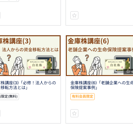
02:35
02:4
株講座(3)「必修！法人からの
金庫株講座(6)「老舗企業への生
金移転方法とは」
保険提案事例」
限定(無料)
有料会員限定