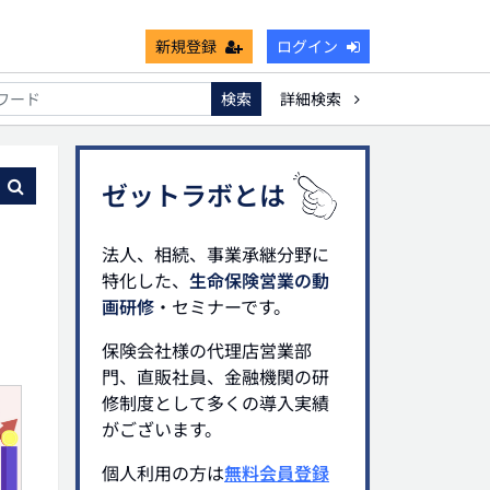
新規登録
ログイン
検索
詳細検索
能
死亡保険金非課税枠
キャッシュフロー
宗教法人
る
ゼットラボとは
法人、相続、事業承継分野に
特化した、
生命保険営業の動
画研修
・セミナーです。
保険会社様の代理店営業部
門、直販社員、金融機関の研
修制度として多くの導入実績
がございます。
個人利用の方は
無料会員登録