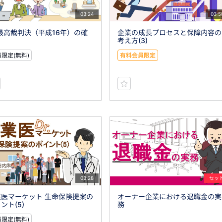
03:24
03:5
)最高裁判決（平成16年）の確
企業の成長プロセスと保障内容の
考え方(3)
限定(無料)
有料会員限定
03:28
セッ
業医マーケット 生命保険提案の
オーナー企業における退職金の実
ント(5)
務
限定(無料)