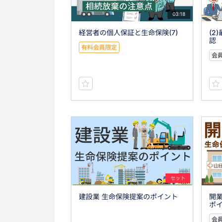
03:18
経営者の個人保証と生命保険(7)
(2
認
有料会員限定
会員
セット
建設業 生命保険提案のポイント
開
ポイ
会員