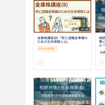
02:59
金庫株講座(8)「死亡退職金準備の
相続
ための生命保険とは」
策
か
有料会員限定
会員