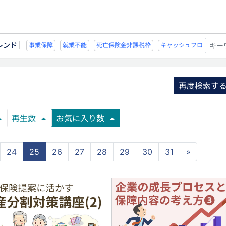
レンド
不能
死亡保険金非課税枠
キャッシュフロー
宗教法人
事業保障
就業不
再度検索す
再生数
お気に入り数
24
25
26
27
28
29
30
31
»