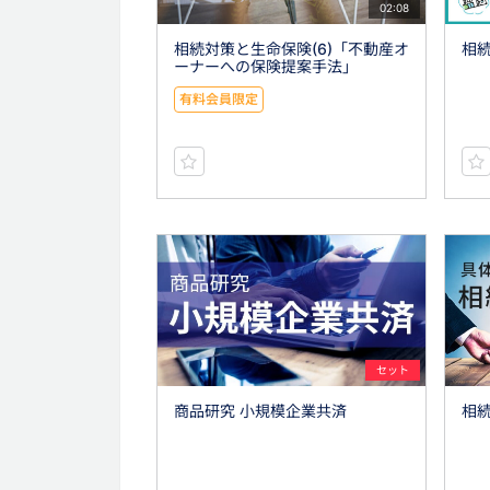
02:08
相続対策と生命保険(6)「不動産オ
相
ーナーへの保険提案手法」
有料会員限定
セット
商品研究 小規模企業共済
相