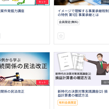
セット
03:3
続案件発掘力講座
イメージで理解する事業承継税制
の特例 第1回 事業承継とは
会員限定(無料)
セット
02:1
続関係の民法改正
新時代の決算対策実践講座(2) 損
益計算書の確認方法
有料会員限定