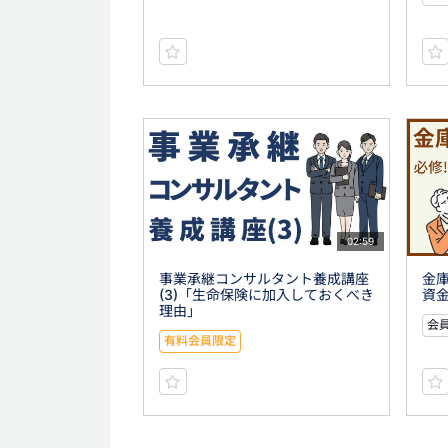
02:59
事業承継コンサルタント養成講座
金庫
(3)「生命保険に加入しておくべき
資
理由」
会員
有料会員限定