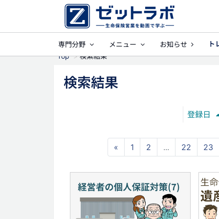
ト
専門分野
メニュー
お知らせ
事業保障
就業
Top
検索結果
検索結果
登録日
«
1
2
...
22
23