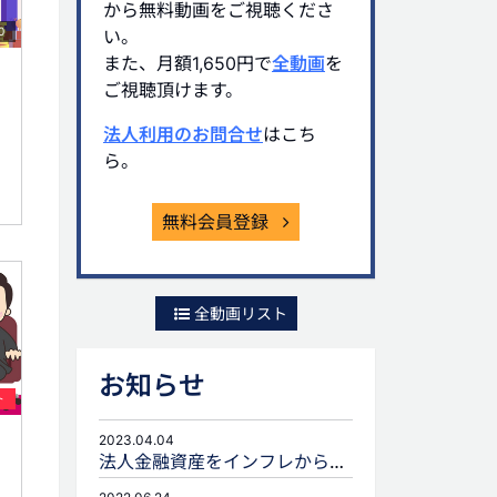
から無料動画をご視聴くださ
0
い。
また、月額1,650円で
全動画
を
ご視聴頂けます。
法人利用のお問合せ
はこち
ら。
無料会員登録
全動画リスト
お知らせ
ト
2023.04.04
法人金融資産をインフレから守るための生命保険活用