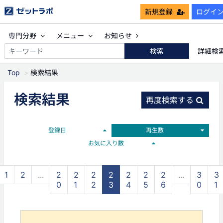
新規登録
ログイ
専門分野
メニュー
お知らせ
検索
詳細検
Top
検索結果
検索結果
再度検索する
登録日
再生数
お気に入り数
1
2
...
2
2
2
2
2
2
2
...
3
3
0
1
2
3
4
5
6
0
1