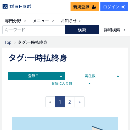
新規登録
ログイン
専門分野
メニュー
お知らせ
検索
詳細検索
Top
タグ:一時払終身
タグ:一時払終身
登録日
再生数
お気に入り数
«
1
2
»