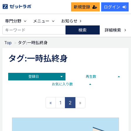
新規登録
ログイン
専門分野
メニュー
お知らせ
検索
詳細検索
Top
タグ:一時払終身
タグ:一時払終身
登録日
再生数
お気に入り数
«
1
2
»