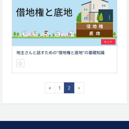
セット
地主さんと話すための”借地権と底地”の基礎知識
«
1
2
»