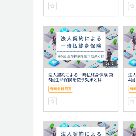
03:13
法人契約による一時払終身保険 第
法
5回生命保険を使う効果とは
4回
有料会員限定
有