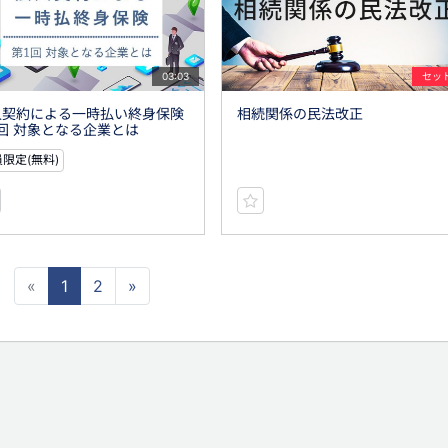
03:03
セッ
人契約による一時払い終身保険
相続関係の民法改正
回 対象となる企業とは
限定(無料)
«
1
2
»