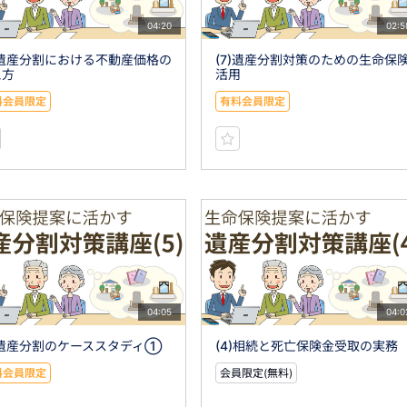
04:20
02:5
)遺産分割における不動産価格の
(7)遺産分割対策のための生命保
え方
活用
料会員限定
有料会員限定
04:05
04:0
)遺産分割のケーススタディ①
(4)相続と死亡保険金受取の実務
料会員限定
会員限定(無料)