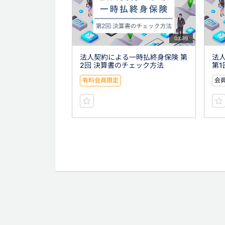
03:39
法人契約による一時払終身保険 第
法
2回 決算書のチェック方法
第1
有料会員限定
会員