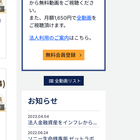
から無料動画をご視聴くださ
8
い。
また、月額1,650円で
全動画
を
険
ご視聴頂けます。
法人利用のご案内
はこちら。
無料会員登録
全動画リスト
お知らせ
2
2023.04.04
法人金融資産をインフレから守るための生命保険活用
2022.06.24
ソニー生命様専用 ゼットラボforLIFEPLANNERのご案内