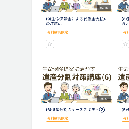
04:16
(9)生命保険金による代償金支払い
(8
の注意点
考
有料会員限定
有
04:32
(6)遺産分割のケーススタディ②
(5
有料会員限定
有