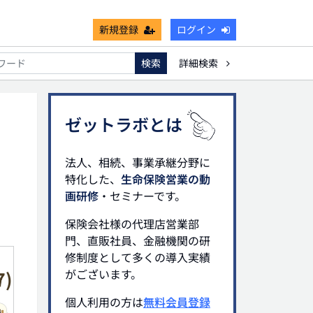
新規登録
ログイン
検索
詳細検索
不能
死亡保険金非課税枠
キャッシュフロー
宗教法人
ゼットラボとは
法人、相続、事業承継分野に
特化した、
生命保険営業の動
画研修
・セミナーです。
保険会社様の代理店営業部
門、直販社員、金融機関の研
修制度として多くの導入実績
がございます。
個人利用の方は
無料会員登録