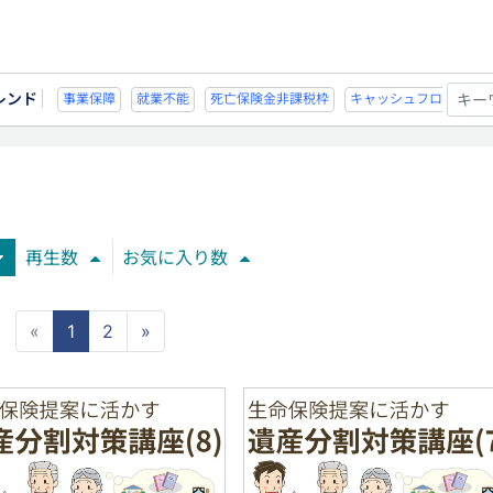
レンド
不能
死亡保険金非課税枠
キャッシュフロー
宗教法人
事業保障
就業
再生数
お気に入り数
«
1
2
»