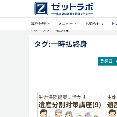
ト
専門分野
メニュー
お知らせ
事業保障
就業
Top
タグ:一時払終身
タグ:一時払終身
登録日