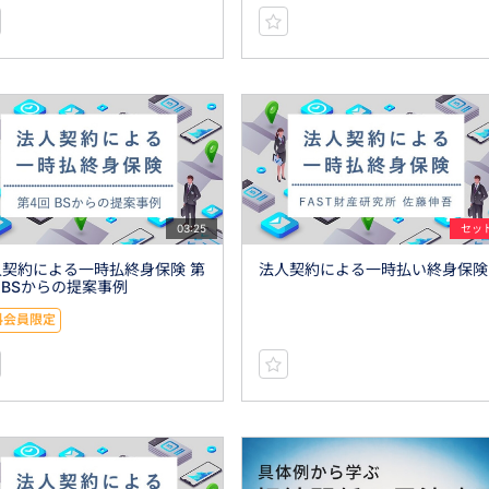
03:25
セッ
人契約による一時払終身保険 第
法人契約による一時払い終身保険
 BSからの提案事例
料会員限定