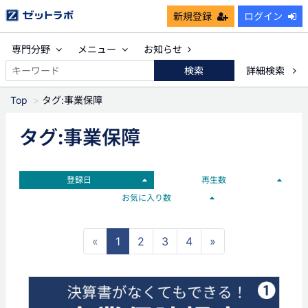
新規登録
ログイン
専門分野
メニュー
お知らせ
検索
詳細検索
Top
タグ:事業保障
タグ:事業保障
登録日
再生数
お気に入り数
«
1
2
3
4
»