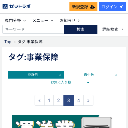
新規登録
ログイン
専門分野
メニュー
お知らせ
検索
詳細検索
Top
タグ:事業保障
タグ:事業保障
登録日
再生数
お気に入り数
«
1
2
3
4
»