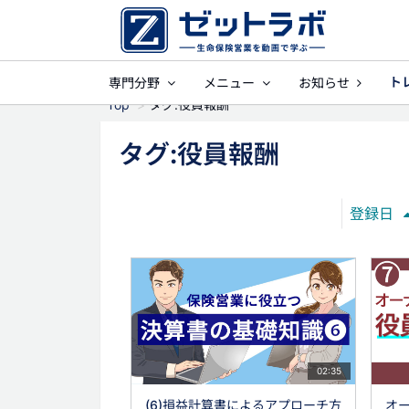
ト
専門分野
メニュー
お知らせ
事業保障
就業
Top
タグ:役員報酬
タグ:役員報酬
登録日
02:35
(6)損益計算書によるアプローチ方
オ