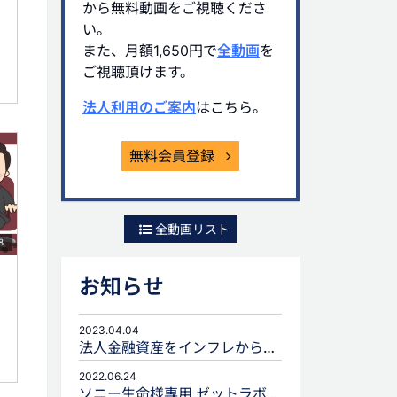
から無料動画をご視聴くださ
い。
また、月額1,650円で
全動画
を
ご視聴頂けます。
法人利用のご案内
はこちら。
無料会員登録
全動画リスト
8
お知らせ
2023.04.04
法人金融資産をインフレから守るための生命保険活用
2022.06.24
ソニー生命様専用 ゼットラボforLIFEPLANNERのご案内