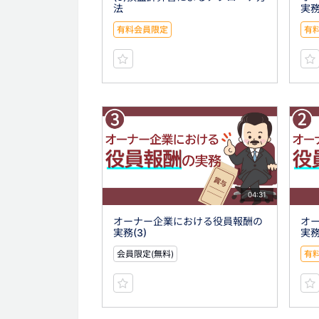
法
実務
有料会員限定
有
04:31
オーナー企業における役員報酬の
オ
実務(3)
実務
会員限定(無料)
有