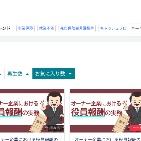
レンド
不能
死亡保険金非課税枠
キャッシュフロー
宗教法人
事業保障
就業不
再生数
お気に入り数
03:18
セッ
ーナー企業における役員報酬の
オーナー企業における役員報酬の