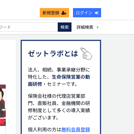
新規登録
ログイン
検索
詳細検索
能
死亡保険金非課税枠
キャッシュフロー
宗教法人
ゼットラボとは
法人、相続、事業承継分野に
特化した、
生命保険営業の動
画研修
・セミナーです。
保険会社様の代理店営業部
門、直販社員、金融機関の研
修制度として多くの導入実績
がございます。
ト
個人利用の方は
無料会員登録