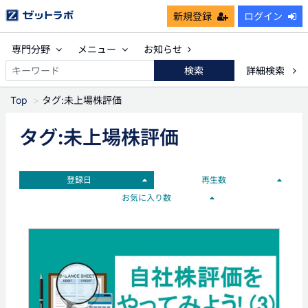
新規登録
ログイン
専門分野
メニュー
お知らせ
検索
詳細検索
Top
タグ:未上場株評価
タグ:未上場株評価
登録日
再生数
お気に入り数