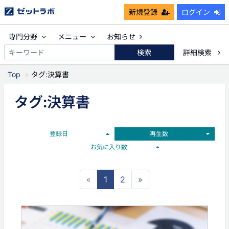
新規登録
ログイン
専門分野
メニュー
お知らせ
検索
詳細検索
Top
タグ:決算書
タグ:決算書
登録日
再生数
お気に入り数
«
1
2
»