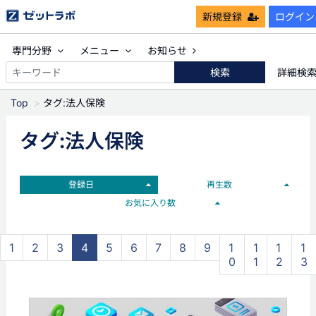
新規登録
ログイン
専門分野
メニュー
お知らせ
検索
詳細検
Top
タグ:法人保険
タグ:法人保険
登録日
再生数
お気に入り数
1
2
3
4
5
6
7
8
9
1
1
1
1
0
1
2
3