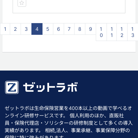
1
2
3
4
5
6
7
8
9
1
1
1
1
0
1
2
3
ゼットラボは生命保険営業を400本以上の動画で学べるオ
ンライン研修サービスです。 個人利用のほか、直販社
員・保険代理店・ソリシターの研修制度として多くの導入
実績があります。 相続,法人、事業承継、事業保障分野の
保険に特に強みがあります。