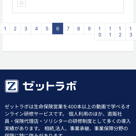
1
2
3
4
5
6
7
8
9
1
1
1
1
0
1
2
3
ゼットラボは生命保険営業を400本以上の動画で学べるオ
ンライン研修サービスです。 個人利用のほか、直販社
員・保険代理店・ソリシターの研修制度として多くの導入
実績があります。 相続,法人、事業承継、事業保障分野の
保険に特に強みがあります。