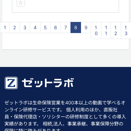
1
2
3
4
5
6
7
8
9
1
1
1
1
0
1
2
3
ゼットラボは生命保険営業を400本以上の動画で学べるオ
ンライン研修サービスです。 個人利用のほか、直販社
員・保険代理店・ソリシターの研修制度として多くの導入
実績があります。 相続,法人、事業承継、事業保障分野の
保険に特に強みがあります。