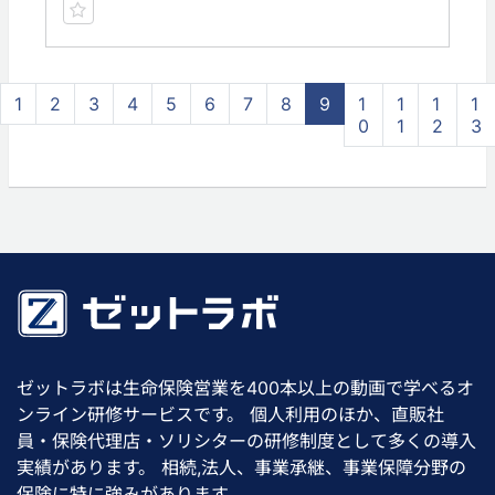
1
2
3
4
5
6
7
8
9
1
1
1
1
0
1
2
3
ゼットラボは生命保険営業を400本以上の動画で学べるオ
ンライン研修サービスです。 個人利用のほか、直販社
員・保険代理店・ソリシターの研修制度として多くの導入
実績があります。 相続,法人、事業承継、事業保障分野の
保険に特に強みがあります。