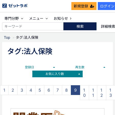
新規登録
ログイン
専門分野
メニュー
お知らせ
検索
詳細検
Top
タグ:法人保険
タグ:法人保険
登録日
再生数
お気に入り数
1
2
3
4
5
6
7
8
9
1
1
1
1
0
1
2
3