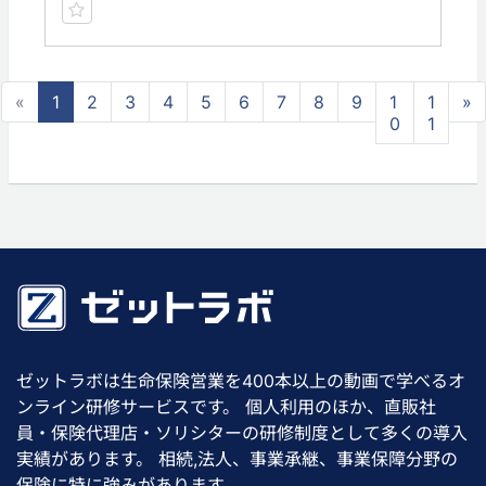
«
1
2
3
4
5
6
7
8
9
1
1
»
0
1
ゼットラボは生命保険営業を400本以上の動画で学べるオ
ンライン研修サービスです。 個人利用のほか、直販社
員・保険代理店・ソリシターの研修制度として多くの導入
実績があります。 相続,法人、事業承継、事業保障分野の
保険に特に強みがあります。