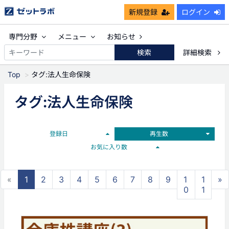
新規登録
ログイン
専門分野
メニュー
お知らせ
検索
詳細検索
Top
タグ:法人生命保険
タグ:法人生命保険
登録日
再生数
お気に入り数
«
1
2
3
4
5
6
7
8
9
1
1
»
0
1