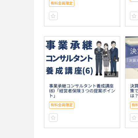
有料会員限定
03:19
事業承継コンサルタント養成講座
決算
(6)「経営者保険３つの提案ポイン
策
ト」
は
有料会員限定
有