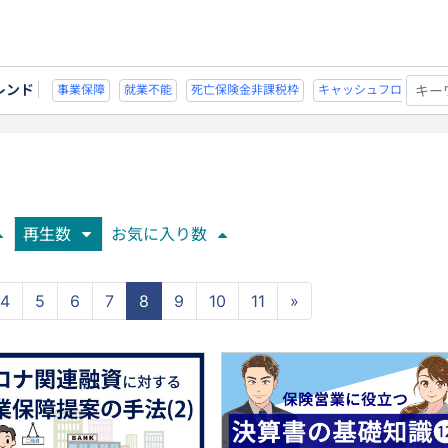
レンド
能
死亡保険金非課税枠
キャッシュフロー
宗教法人
事業保障
就業不
再生数
お気に入り数
4
5
6
7
8
9
10
11
»