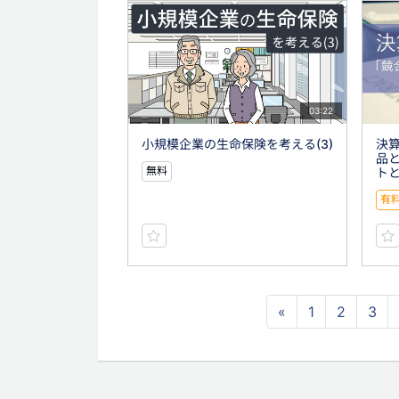
03:22
小規模企業の生命保険を考える(3)
決算
品
無料
ト
有
«
1
2
3