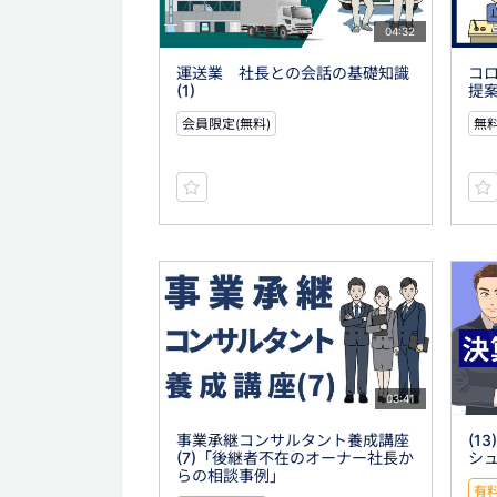
04:32
運送業 社長との会話の基礎知識
コ
(1)
提案
会員限定(無料)
無
03:41
事業承継コンサルタント養成講座
(1
(7)「後継者不在のオーナー社長か
シ
らの相談事例」
有