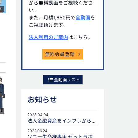
から無料動画をご視聴くださ
6
い。
また、月額1,650円で
全動画
を
ご視聴頂けます。
法人利用のご案内
はこちら。
無料会員登録
全動画リスト
お知らせ
6
2023.04.04
法人金融資産をインフレから守るための生命保険活用
2022.06.24
ソニー生命様専用 ゼットラボforLIFEPLANNERのご案内