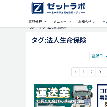
ト
専門分野
メニュー
お知らせ
事業保障
就業不
Top
タグ:法人生命保険
タグ:法人生命保険
登録日
«
1
2
3