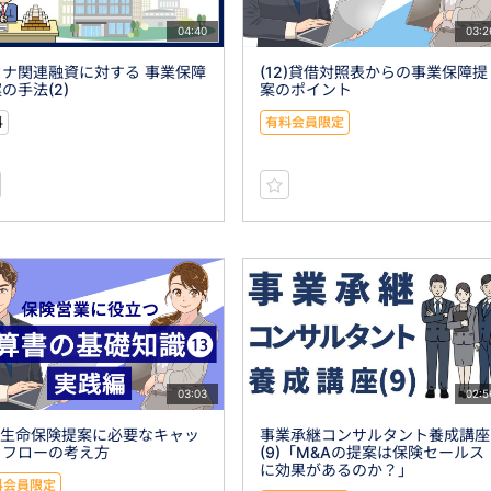
04:40
03:2
ロナ関連融資に対する 事業保障
(12)貸借対照表からの事業保障提
の手法(2)
案のポイント
料
有料会員限定
03:03
02:5
3)生命保険提案に必要なキャッ
事業承継コンサルタント養成講座
ュフローの考え方
(9)「M&Aの提案は保険セールス
に効果があるのか？」
料会員限定