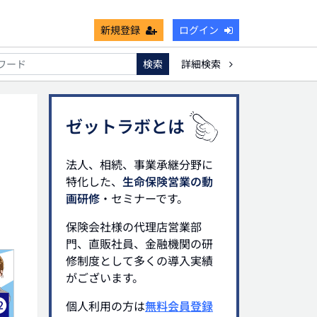
新規登録
ログイン
検索
詳細検索
能
死亡保険金非課税枠
キャッシュフロー
宗教法人
ゼットラボとは
法人、相続、事業承継分野に
特化した、
生命保険営業の動
画研修
・セミナーです。
保険会社様の代理店営業部
門、直販社員、金融機関の研
修制度として多くの導入実績
がございます。
個人利用の方は
無料会員登録