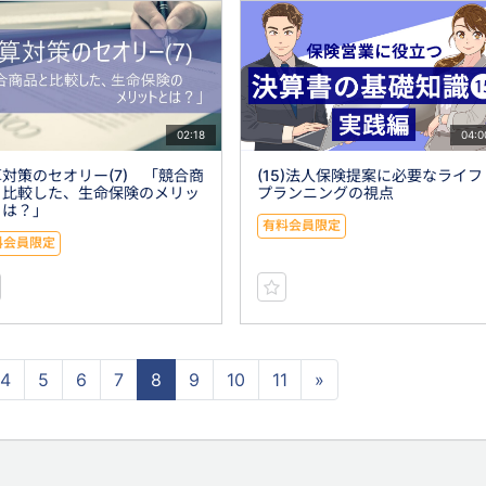
02:18
04:0
対策のセオリー(7) 「競合商
(15)法人保険提案に必要なライフ
と比較した、生命保険のメリッ
プランニングの視点
とは？」
有料会員限定
料会員限定
4
5
6
7
8
9
10
11
»