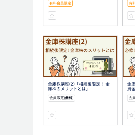
有料会員限定
有
03:24
金庫株講座(2)「相続後限定！ 金
金庫
庫株のメリットとは」
資
会員限定(無料)
会員