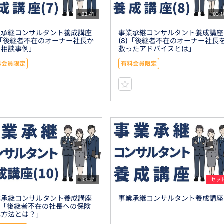
03:41
03:1
業承継コンサルタント養成講座
事業承継コンサルタント養成講座
)「後継者不在のオーナー社長か
(8)「後継者不在のオーナー社長
の相談事例」
救ったアドバイスとは」
料会員限定
有料会員限定
03:17
セッ
業承継コンサルタント養成講座
事業承継コンサルタント養成講座
0)「後継者不在の社長への保険
案方法とは？」