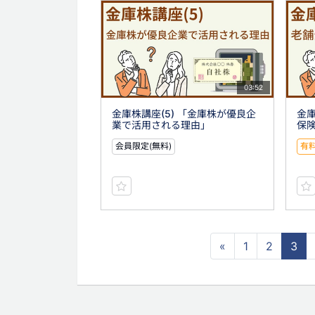
03:52
金庫株講座(5) 「金庫株が優良企
金庫
業で活用される理由」
保
会員限定(無料)
有
«
1
2
3