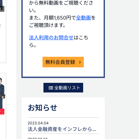
から無料動画をご視聴くださ
6
い。
また、月額1,650円で
全動画
を
ご視聴頂けます。
を
法人利用のお問合せ
はこち
ら。
無料会員登録
全動画リスト
お知らせ
ト
2023.04.04
法人金融資産をインフレから守るための生命保険活用