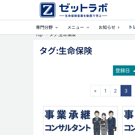
ト
専門分野
メニュー
お知らせ
事業保障
就業
Top
タグ:生命保険
タグ:生命保険
登録日
«
1
2
3