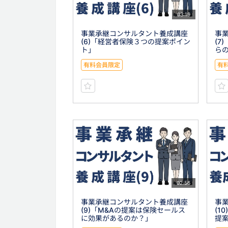
03:19
事業承継コンサルタント養成講座
事
(6)「経営者保険３つの提案ポイン
(7
ト」
ら
有料会員限定
有
02:56
事業承継コンサルタント養成講座
事
(9)「M&Aの提案は保険セールス
(1
に効果があるのか？」
提