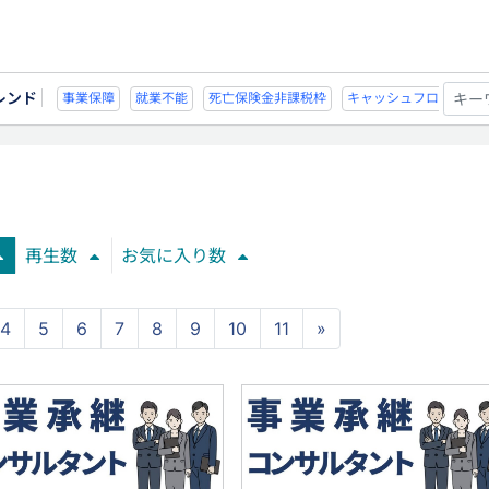
レンド
不能
死亡保険金非課税枠
キャッシュフロー
宗教法人
事業保障
就業不
再生数
お気に入り数
4
5
6
7
8
9
10
11
»