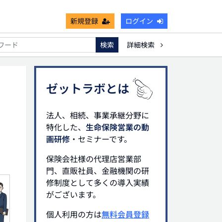
新規登録
ログイン
検索
詳細検索
能
死亡保険金非課税枠
キャッシュフロー
宗教法人
ゼットラボとは
法人、相続、事業承継分野に
特化した、
生命保険営業の動
画研修
・セミナーです。
保険会社様の代理店営業部
門、直販社員、金融機関の研
修制度として多くの導入実績
がございます。
個人利用の方は
無料会員登録