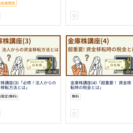
料会員限定
02:35
03:2
株講座(3)「必修！法人からの
金庫株講座(4)「超重要！ 資金移
金移転方法とは」
転時の税金とは」
限定(無料)
無料