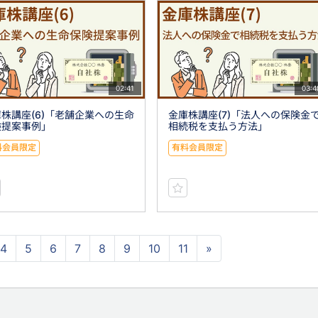
02:41
03:4
株講座(6)「老舗企業への生命
金庫株講座(7)「法人への保険金
険提案事例」
相続税を支払う方法」
料会員限定
有料会員限定
4
5
6
7
8
9
10
11
»