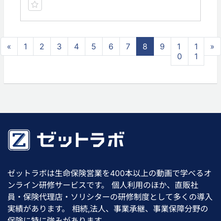
«
1
2
3
4
5
6
7
8
9
1
1
»
0
1
ゼットラボは生命保険営業を400本以上の動画で学べるオ
ンライン研修サービスです。 個人利用のほか、直販社
員・保険代理店・ソリシターの研修制度として多くの導入
実績があります。 相続,法人、事業承継、事業保障分野の
保険に特に強みがあります。